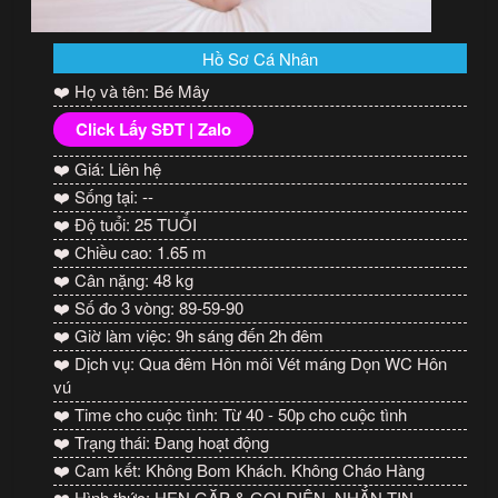
Hồ Sơ Cá Nhân
❤️ Họ và tên: Bé Mây
Click Lấy SĐT | Zalo
❤️ Giá: Liên hệ
❤️ Sống tại: --
❤️ Độ tuổi: 25 TUỔI
❤️ Chiều cao: 1.65 m
❤️ Cân nặng: 48 kg
❤️ Số đo 3 vòng: 89-59-90
❤️ Giờ làm việc: 9h sáng đến 2h đêm
❤️ Dịch vụ: Qua đêm Hôn môi Vét máng Dọn WC Hôn
vú
❤️ Time cho cuộc tình: Từ 40 - 50p cho cuộc tình
❤️ Trạng thái: Đang hoạt động
❤️ Cam kết: Không Bom Khách. Không Cháo Hàng
❤️ Hình thức: HẸN GẶP & GỌI ĐIỆN, NHẮN TIN