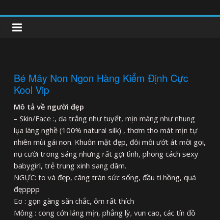
Skip
to
clipnonglive.com
content
Bé Mây Non Ngon Hàng Kiểm Định Cực
Kool Vip
Mô tả về người đẹp
– Skin/Face :, da trắng như tuyết, mịn màng như nhung
lụa làng nghề (100% natural silk) , thơm tho mát mịn tự
nhiên mùi gái non. Khuôn mặt đẹp, đôi môi ướt át mời gọi,
nụ cười trong sáng nhưng rất gợi tình, phong cách sexy
babygirl, trẻ trung xinh sang dâm.
NGỰC: to và đẹp, căng tràn sức sống, đầu ti hồng, quá
đẹpppp
Eo : gọn gàng săn chắc, ôm rất thích
Mông : cong cớn láng mịn, phẳng lỳ, vun cao, các tín đồ