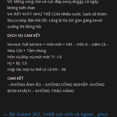
V3: Mông cong mịn và cực đẹp,sexy,doggy cả ngày
không biết chán
V4: RẤT KHÍT NHƯ TRẺ CON Nhiều nước. Sạch sẽ thơm
tho,co bóp đàn hồi tốt. Lông lá tỉa tót gọn gàng,tevet
sướng thì đừng hỏi
DỊCH VỤ CAM KẾT
Service: Full Service + Hôn môi + Vét – Hôn ti – Liếm Cà –
Múa Cột + Tắm chung
Hôn vú,Bóp vú,mút mát Ti : Có
HJ + BJ : Có
Hợp tác mọi tư thế có cả 69 – 96
CAM KẾT
– KHÔNG ẢNH ẢO – KHÔNG CÔNG NGHIỆP. KHÔNG
BOM KHÁCH – KHÔNG TRÁO HÀNG
←
Bé Sukem 2k3, 1m68 cực xinh và ngoan , phục