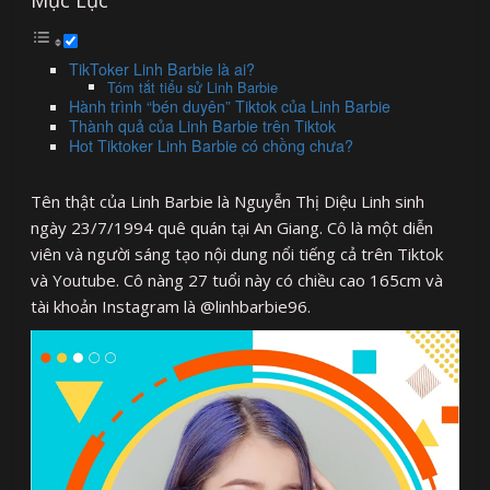
TikToker Linh Barbie là ai?
Tóm tắt tiểu sử Linh Barbie
Hành trình “bén duyên” Tiktok của Linh Barbie
Thành quả của Linh Barbie trên Tiktok
Hot Tiktoker Linh Barbie có chồng chưa?
Tên thật của Linh Barbie là Nguyễn Thị Diệu Linh sinh
ngày 23/7/1994 quê quán tại An Giang. Cô là một diễn
viên và người sáng tạo nội dung nổi tiếng cả trên Tiktok
và Youtube. Cô nàng 27 tuổi này có chiều cao 165cm và
tài khoản Instagram là @linhbarbie96.