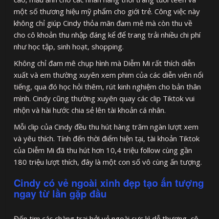
một số thương hiệu mỹ phẩm cho giới trẻ. Công việc này
không chỉ giúp Cindy thỏa mãn đam mê mà còn thu về
cho cô khoản thu nhập đáng kể để trang trải nhiều chi phí
như học tập, sinh hoạt, shopping.
Không chỉ đam mê chụp hình mà Diễm Mi rất thích diễn
xuất và em thường xuyên xem phim của các diễn viên nổi
tiếng, qua đó học hỏi thêm, rút kinh nghiệm cho bản thân
mình. Cindy cũng thường xuyên quay các clip Tiktok vui
nhộn và hài hước chia sẻ lên tài khoản cá nhân.
Mỗi clip của Cindy đều thu hút hàng trăm ngàn lượt xem
và yêu thích. Tính đến thời điểm hiện tại, tài khoản Tiktok
của Diễm Mi đã thu hút hơn 10,4 triệu follow cùng gần
180 triệu lượt thích, đây là một con số vô cùng ấn tượng.
Cindy có vẻ ngoài xinh đẹp tạo ấn tượng
ngay từ lần gặp đầu
Đốn tim các chàng trai bởi vẻ ngoài cực kì dễ thương, cô