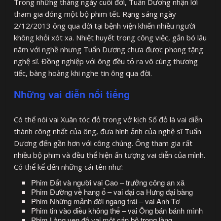
Trong những tháng ngày cuối đời, Tuấn Dương nhận lời
tham gia đóng một bộ phim tết. Rạng sáng ngày
2/12/2013 ông qua đời tại bệnh viện khiến nhiều người
không khỏi xót xa. Nhiệt huyết trong công việc, gắn bó lâu
năm với nghề nhưng Tuấn Dương chưa được phong tặng
nghệ sĩ. Đồng nghiệp với ông đều tỏ ra vô cùng thương
tiếc, bàng hoàng khi nghe tin ông qua đời.
Những vai diễn nổi tiếng
Có thể nói vai Xuân tóc đỏ trong vở kịch Số đỏ là vai diễn
thành công nhất của ông, đưa hình ảnh của nghệ sĩ Tuấn
Dương đến gần hơn với công chúng. Ông tham gia rất
nhiều bộ phim và đều thể hiện ấn tượng vai diễn của mình.
Có thể kể đến những cái tên như:
Phim Đất và người vai Cao – trưởng công an xã
Phim Đường về hang ổ – vai đại ca Hưng đại bàng
Phim Những mảnh đời ngang trái – vai Anh Tơ
Phim tin vào điều không thể – vai Ông bán bánh mình
Phim Làng ven đô vai một cán bộ trong làng