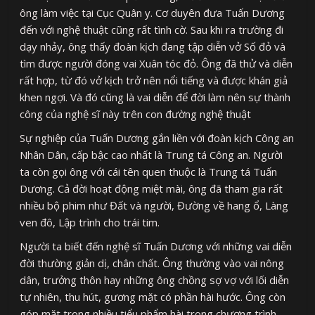
ông làm việc tại Cục Quân y. Cơ duyên đưa Tuấn Dương
đến với nghệ thuật cũng rất tình cờ. Sau khi ra trường đi
dạy nhảy, ông thấy đoàn kịch đang tập diễn vở Số đỏ và
tìm được người đóng vai Xuân tóc đỏ. Ông đã thử và diễn
rất hợp, từ đó vở kịch trở nên nổi tiếng và được khán giả
khen ngợi. Và đó cũng là vai diễn để đời làm nên sự thành
công của nghệ sĩ này trên con đường nghệ thuật
Sự nghiệp của Tuấn Dương gắn liền với đoàn kịch Công an
Nhân Dân, cấp bậc cao nhất là Trung tá Công an. Người
ta còn gọi ông với cái tên quen thuộc là Trung tá Tuấn
Dương. Cả đời hoạt động miệt mài, ông đã tham gia rất
nhiều bộ phim như Đất và người, Đường về hang ổ, Làng
ven đô, Lập trình cho trái tim.
Người ta biết đến nghệ sĩ Tuấn Dương với những vai diễn
đời thường giản dị, chân chất. Ông thường vào vai nông
dân, trưởng thôn hay những ông chồng sợ vợ với lối diễn
tự nhiên, thu hút, gương mặt có phần hài hước. Ông còn
góp mặt trong nhiều tiểu phẩm hài trong chương trình