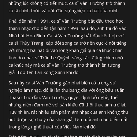
những lúc không có tiết mục, ca sĩ Vân Trường trở thành
ca sĩ chính thức và bắt đầu sự nghiệp ca hát của mình.
Phải đến năm 1991, ca sĩ Vân Trường bắt đầu theo học
thanh nhạc cho đến tận năm 1993. Sau đó, anh thi đỗ vào
Nhà hát Hòa Bình. Ca sĩ Vân Trường bắt đầu kết hợp với
ca sĩ Thùy Trang, cặp đôi song ca trở nên cực kì nổi tiếng
với những bài hát đi vào lòng khán giả qua ca khúc Chân
tình do nhạc sĩ Trần Lê Quỳnh sáng tác. Cũng chính nhờ
ca khúc này mà ca sĩ Vân Trường trở thành hiện tượng
giải Top ten Làn Sóng Xanh khi đó.
Sau này ca sĩ Vân Trường gặp phải biến cố trong sự
nghiệp âm nhạc, đó là lần thu băng đĩa với ông bầu Tuấn
Thaso. Lúc đầu, Vân Trường quyết định bỏ nghề, thế
nhưng niềm đam mê với sân khấu đã thôi thúc anh trở lại.
Tuy nhiên, rất nhiều sản phẩm âm nhạc của anh không thu
hút được sự chú ý của khán giả, tên tuổi anh dần biến mất
trong làng nghệ thuật của Việt Nam khi đó.