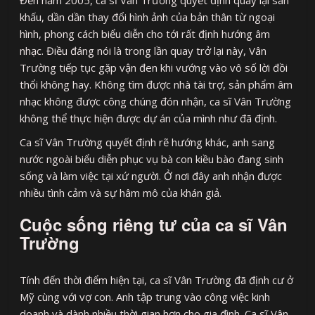
Đến năm 2005, ca sĩ Vân Trường quyết định quay lại sân
khấu, dần dần thay đổi hình ảnh của bản thân từ ngoại
hình, phong cách biểu diễn cho tới rất định hướng âm
nhạc. Điều đáng nói là trong lần quay trở lại này, Vân
Trường tiếp tục gặp vận đen khi vướng vào vô số lời đồi
thổi không hay. Không tìm được nhà tài trợ, sản phẩm âm
nhạc không được công chúng đón nhận, ca sĩ Vân Trường
không thể thực hiện được dự án của mình như đã định.
Ca sĩ Vân Trường quyết định rẽ hướng khác, anh sang
nước ngoài biểu diễn phục vụ bà con kiều bào đang sinh
sống và làm việc tại xứ người. Ở nơi đây anh nhận được
nhiều tình cảm và sự hâm mô của khán giả.
Cuộc sống riêng tư của ca sĩ Vân
Trường
Tính đến thời điểm hiện tại, ca sĩ Vân Trường đã định cư ở
Mỹ cùng với vợ con. Anh tập trung vào công việc kinh
doanh và dành nhiều thời gian hơn cho gia đình. Ca sĩ Vân