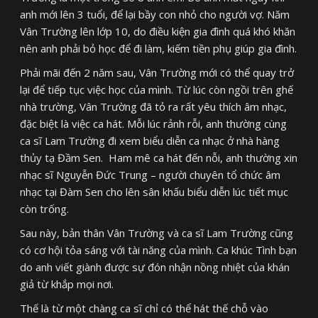
anh mới lên 3 tuổi, để lại bầy con nhỏ cho người vợ. Năm
Vân Trường lên lớp 10, do điều kiện gia đình quá khó khăn
nên anh phải bỏ học để đi làm, kiếm tiền phụ giúp gia đình.
Phải mãi đến 2 năm sau, Vân Trường mới có thể quay trở
lại để tiếp tục việc học của mình. Từ lúc còn ngồi trên ghế
nhà trường, Vân Trường đã tỏ ra rất yêu thích âm nhạc,
đặc biệt là việc ca hát. Mỗi lúc rảnh rỗi, anh thường cùng
ca sĩ Lam Trường đi xem biểu diễn ca nhạc ở nhà hàng
thủy tạ Đầm Sen. Ham mê ca hát đến nỗi, anh thường xin
nhạc sĩ Nguyễn Đức Trung – người chuyên tổ chức âm
nhạc tại Đàm Sen cho lên sân khấu biểu diễn lúc tiết mục
còn trống.
Sau này, bản thân Vân Trường và ca sĩ Lam Trường cũng
có cơ hội tỏa sáng với tài năng của mình. Ca khúc Tình bạn
do anh viết giành được sự đón nhận nồng nhiệt của khán
giả từ khắp mọi nơi.
Thế là từ một chàng ca sĩ chỉ có thể hát thế chỗ vào