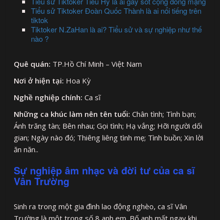
Tiểu sử Tiktoker Tiểu Hý là ai gây sốt cộng đồng mạng
Tiểu sử Tiktoker Đoàn Quốc Thành là ai nổi tiếng trên
tiktok
Tiktoker N.ZaHan là ai? Tiểu sử và sự nghiệp như thế
nào ?
Quê quán:
TP.Hồ Chí Minh – Việt Nam
Nơi ở hiện tại:
Hoa Kỳ
Nghề nghiệp chính:
Ca sĩ
Những ca khúc làm nên tên tuổi:
Chân tình; Tình bạn;
Ánh trăng tàn; Bên nhau; Gọi tình; Hạ vắng; Hỡi người dối
gian; Ngày nào đó; Thiêng liêng tình mẹ; Tình buồn; Xin lời
ăn năn..
Sự nghiệp âm nhạc và đời tư của ca sĩ
Vân Trường
Sinh ra trong một gia đình lao động nghèo, ca sĩ Vân
Trường là một trong số 8 anh em. Bố anh mất ngay khi