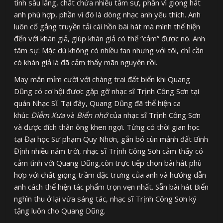
tình sâu lắng, chất chứa nhiều tâm sự, phần vì giọng hát
anh phù hợp, phần vì đó là dòng nhạc anh yêu thích. Anh
luôn cố gắng truyền tải cái hồn bài hát mà mình thể hiện
đến với khán giả, giúp khán giả có thể “cảm” được nó. Anh
tâm sự: Mặc dù không có nhiều fan nhưng với tôi, chỉ cần
có khán giả là đã cảm thấy mãn nguyện rồi.
May mắn mỉm cười với chàng trai đất biển khi Quang
Dũng có cơ hội được gặp gỡ nhạc sĩ Trịnh Công Sơn tại
quán Nhạc Sĩ. Tại đây, Quang Dũng đã thể hiện ca
khúc
Diễm Xưa
và
Biển nhớ
của nhạc sĩ Trịnh Công Sơn
và được đích thân ông khen ngợi. Từng có thời gian học
tại Đại học Sư phạm Quy Nhơn, gắn bó cùn mảnh đất Bình
Định nhiều năm trời, nhạc sĩ Trịnh Công Sơn cảm thấy có
cảm tình với Quang Dũng,còn trực tiếp chọn bài hát phù
hợp với chất giọng trầm đặc trưng của anh và hướng dẫn
anh cách thể hiện tác phẩm trọn vẹn nhất. Sẵn bài hát Biển
nghìn thu ở lại vừa sáng tác, nhạc sĩ Trịnh Công Sơn ký
tặng luôn cho Quang Dũng.