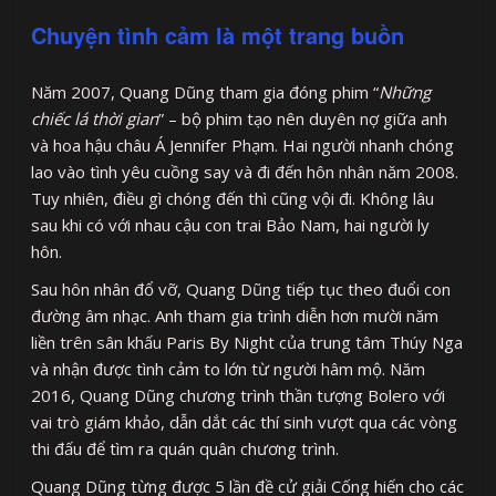
Chuyện tình cảm là một trang buồn
Năm 2007, Quang Dũng tham gia đóng phim “
Những
chiếc lá thời gian
” – bộ phim tạo nên duyên nợ giữa anh
và hoa hậu châu Á Jennifer Phạm. Hai người nhanh chóng
lao vào tình yêu cuồng say và đi đến hôn nhân năm 2008.
Tuy nhiên, điều gì chóng đến thì cũng vội đi. Không lâu
sau khi có với nhau cậu con trai Bảo Nam, hai người ly
hôn.
Sau hôn nhân đổ vỡ, Quang Dũng tiếp tục theo đuổi con
đường âm nhạc. Anh tham gia trình diễn hơn mười năm
liền trên sân khấu Paris By Night của trung tâm Thúy Nga
và nhận được tình cảm to lớn từ người hâm mộ. Năm
2016, Quang Dũng chương trình thần tượng Bolero với
vai trò giám khảo, dẫn dắt các thí sinh vượt qua các vòng
thi đấu để tìm ra quán quân chương trình.
Quang Dũng từng được 5 lần đề cử giải Cống hiến cho các