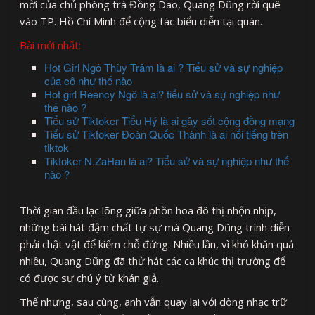
mời của chủ phòng trà Đồng Dao, Quang Dũng rời quê
vào TP. Hồ Chí Minh để cộng tác biểu diễn tại quán.
Bài mới nhất:
Hot Girl Ngô Thùy Trâm là ai ? Tiểu sử và sự nghiệp
của cô như thế nào
Hot girl Reency Ngô là ai? tiểu sử và sự nghiệp như
thế nào ?
Tiểu sử Tiktoker Tiểu Hý là ai gây sốt cộng đồng mạng
Tiểu sử Tiktoker Đoàn Quốc Thành là ai nổi tiếng trên
tiktok
Tiktoker N.ZaHan là ai? Tiểu sử và sự nghiệp như thế
nào ?
Thời gian đầu lạc lõng giữa phồn hoa đô thị nhộn nhịp,
những bài hát đậm chất tự sự mà Quang Dũng trình diễn
phải chật vật để kiếm chỗ đứng. Nhiều lần, vì khó khăn quá
nhiều, Quang Dũng đã thử hát các ca khúc thị trường để
có được sự chú ý từ khán giả.
Thế nhưng, sau cùng, anh vẫn quay lại với dòng nhạc trữ