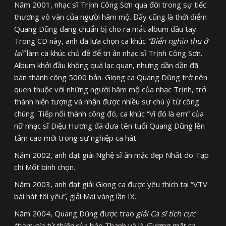
Năm 2001, nhạc sĩ Trịnh Công Sơn qua đời trong sự tiếc
thương vô vàn của người hâm mộ. Đấy cũng là thời điểm
Quang Dũng đang chuẩn bị cho ra mắt album đầu tay.
Trong CD này, anh đã lựa chọn ca khúc
“Biển nghìn thu ở
lại”
làm ca khúc chủ đề để tri ân nhạc sĩ Trịnh Công Sơn.
Album khởi đầu không quá lạc quan, nhưng dần dần đã
bán thành công 5000 bản. Giọng ca Quang Dũng trở nên
quen thuộc với những người hâm mộ của nhạc Trịnh, trở
thành hiện tượng và nhận được nhiều sự chú ý từ công
chúng. Tiếp nối thành công đó, ca khúc “Vì đó là em” của
nữ nhạc sĩ Diệu Hương đã đưa tên tuổi Quang Dũng lên
tầm cao mới trong sự nghiệp ca hát.
Năm 2002, anh đạt giải Nghệ sĩ ăn mặc đẹp Nhất do Tạp
chí Mốt bình chọn.
Năm 2003, anh đạt giải Giọng ca được yêu thích tại “VTV
bài hát tôi yêu”, giải Mai vàng lần IX.
Năm 2004, Quang Dũng được trao
giải Ca sĩ tích cực
tham gia từ thiện
của báo Thanh và là
Gương mặt ca