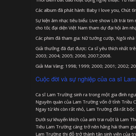
Các album đã phát hành: Baby I love you, Chút t
Sự kiện âm nhạc tiêu biểu: Live show Lời trái t
cho tôi; đại diện Việt Nam tham dự đại hội âm nh
Các phim đã tham gia: Nữ tướng cướp, Ngôi nhà h
Giải thưởng đã đạt được: Ca sĩ yêu thích nhất t
2003; 2004; 2005; 2006; 2007;2008.
Giải Mai Vàng: 1998; 1999; 2000; 2001; 2002; 2
Cuộc đời và sự nghiệp của ca sĩ La
Ca sĩ Lam Trường sinh ra trong một gia đình ngườ
Nguyên quán của Lam Trường vốn ở tỉnh Triều Ch
Ngay từ khi còn rất nhỏ, Lam Trường đã rất bộc 
Dưới sự khuyến khích của anh trai ruột là Lam T
Tiêu Lam Trường càng trở nên hăng hái tham gia
Lam Trường thi đỗ trở thành tân sinh viên của