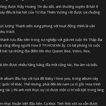
rường được thầy Hoàng Tín dìu dắt, anh thường xuyên đi hát ở
 bày đều là bài hát của Tứ Đại Thiên Vương rất được ưa chuộng
 lực lượng Thanh niên xung phong với hoạt động chính là văn
hụ trách.
ành tựu đầu tiên trong sự nghiệp với giải nhì cuộc thi Thập đại
g tại cộng đồng người Hoa ở TP.HCM khi ấy. Có bệ phóng từ cuộc
đi hát tại những địa điểm lớn như Queen Bee, Volvo, Rex,
ái tên được nhiều hãng băng đĩa mời cộng tác, thu âm và biểu
h album đầu tay với tựa đề Baby I love you, trong album này
 quốc tế khác. Thế nhưng, phải đến khi nam ca sĩ gốc Hoa trình
áng tác ) thì anh mới thực sự có được một vị trí nổi bật trong làng
nhạc thuần Việt đầu tiên. Ca khúc Tình thôi xót xa vẫn được