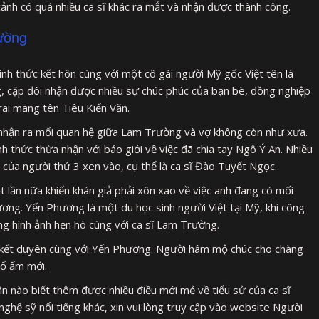
ảnh có quá nhiều ca sĩ khác ra mắt và nhận được thành công.
rường
nh thức kết hôn cùng với một cô gái người Mỹ gốc Việt tên là
g, cặp đôi nhận được nhiều sự chúc phúc của bạn bè, đồng nghiệp
rai mang tên Tiêu Kiến Văn.
 nhận ra mối quan hệ giữa Lam Trường và vợ không còn như xưa.
 thức thừa nhận với báo giới về việc đã chia tay Ngô Ý An. Nhiều
của người thứ 3 xen vào, cụ thể là ca sĩ Đào Tuyết Ngọc.
lần nữa khiến khán giả phải xôn xao về việc anh đang có mối
ơng. Yến Phương là một du học sinh người Việt tại Mỹ, khi công
g hình ảnh hẹn hò cùng với ca sĩ Lam Trường.
 kết duyên cùng với Yến Phương. Người hâm mộ chúc cho chàng
tổ ấm mới.
ần nào biết thêm được nhiều điều mới mẻ về tiểu sử của ca sĩ
ghệ sỹ nổi tiếng khác, xin vui lòng truy cập vào website Người