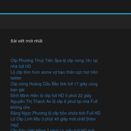
Bài viết mới nhất
Clip Phương Thuỳ Tiên Spa lộ clip nóng 18+ tại
nhà full HD
Lộ clip tôm hùm some vợ bạn thân cực hot trên
twitter
Clip nóng Hoàng Cửu Bảo link full 17 giây cùng
bạn gái
Đinh Minh Hiền lộ clip full HD 5 phút 22 giây
Nguyễn Thị Thanh An lộ clip 6 phut tại nhà Full
không che
Đặng Ngọc Phương lộ clip bồn chứa tinh Full HD
Lộ Clip Linh Miu 3 phút 45 giây mới nhất [hôm
nay]
Clip Đậu Việt Hằng 7 phút 11 giây full HD mới