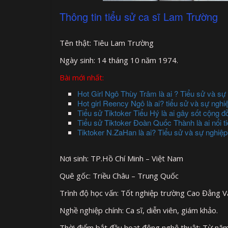
Thông tin tiểu sử ca sĩ Lam Trường
Tên thật: Tiêu Lam Trường
Ngày sinh: 14 tháng 10 năm 1974.
Bài mới nhất:
Hot Girl Ngô Thùy Trâm là ai ? Tiểu sử và sự
Hot girl Reency Ngô là ai? tiểu sử và sự nghi
Tiểu sử Tiktoker Tiểu Hý là ai gây sốt cộng 
Tiểu sử Tiktoker Đoàn Quốc Thành là ai nổi tiế
Tiktoker N.ZaHan là ai? Tiểu sử và sự nghiệp
Nơi sinh: TP.Hồ Chí Minh – Việt Nam
Quê gốc: Triều Châu – Trung Quốc
Trình độ học vấn: Tốt nghiệp trường Cao Đẳng 
Nghề nghiệp chính: Ca sĩ, diễn viên, giám khảo.
Thời điểm bắt đầu hoạt động nghệ thuật: Từ nă