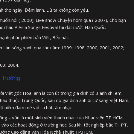
ình thơ ngây, Đêm lạnh, Dù ta không còn yêu.
im muốn nói ( 2000); Live show Chuyện hôm qua ( 2007), Cho bạn
ạc châu Á Asia Songs Festival tại đất nước Hàn Quốc.
ạnh phúc phiên bản Việt, Bếp hát.
rên Làn sóng xanh qua các năm: 1999; 1998; 2000; 2001; 2002;
003; 2004.
m Trường
i Việt gốc Hoa, anh là con út trong gia đình có 3 anh chị em.
âu thuộc Trung Quốc, sau đó gia đình anh di cư sang Việt Nam.
lộ niềm đam mê với ca hát, âm nhạc.
hông – vốn là một sinh viên thanh nhạc của Nhạc viện TP.HCM,
 vào các hoạt động ở trường học. Sau khi tốt nghiệp bậc THPT,
 trường Cao đẳng Văn Hóa Nghệ Thuật TP.HCM.