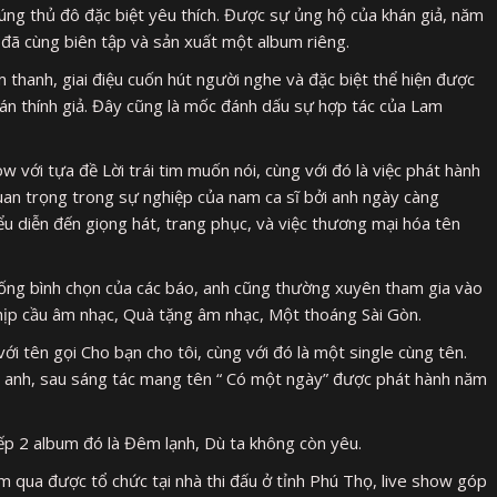
húng thủ đô đặc biệt yêu thích. Được sự ủng hộ của khán giả, năm
 đã cùng biên tập và sản xuất một album riêng.
 thanh, giai điệu cuốn hút người nghe và đặc biệt thể hiện được
hán thính giả. Đây cũng là mốc đánh dấu sự hợp tác của Lam
với tựa đề Lời trái tim muốn nói, cùng với đó là việc phát hành
uan trọng trong sự nghiệp của nam ca sĩ bởi anh ngày càng
u diễn đến giọng hát, trang phục, và việc thương mại hóa tên
thống bình chọn của các báo, anh cũng thường xuyên tham gia vào
ịp cầu âm nhạc, Quà tặng âm nhạc, Một thoáng Sài Gòn.
ới tên gọi Cho bạn cho tôi, cùng với đó là một single cùng tên.
ủa anh, sau sáng tác mang tên “ Có một ngày” được phát hành năm
ếp 2 album đó là Đêm lạnh, Dù ta không còn yêu.
qua được tổ chức tại nhà thi đấu ở tỉnh Phú Thọ, live show góp