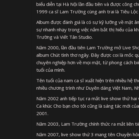
biểu diễn tại Hà Nội lần đầu tiên và được công c
1999 ca sĩ Lam Trường cùng anh trai là Tiêu Lộc
Album được đánh giá là có sự kỹ lưỡng về mặt âm
sự nhanh nhạy trong việc nắm bắt thị hiếu của k
Trường và Viết Tân Studio.
Năm 2000, lần đầu tiên Lam Trường mở Live Show 
album Chút tình thơ ngây. Đây được coi là mốc q
chuyên nghiệp hơn về mọi mặt, từ phong cách biể
tuổi của mình.
Tên tuổi của nam ca sĩ xuất hiện trên nhiều hệ 
nhiều chương trình như Duyên dáng Việt Nam, Nh
Năm 2002 anh tiếp tục ra mắt live show thứ hai v
Ca khúc Cho bạn cho tôi cũng là sáng tác mới c
2001.
Năm 2003, Lam Trường chính thức ra mắt liên ti
Năm 2007, live show thứ 3 mang tên Chuyện hôm 