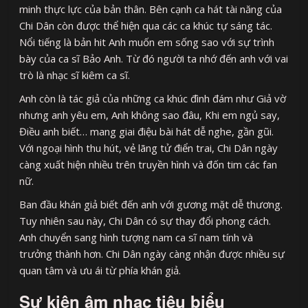
minh thực lực của bản thân. Bên cạnh ca hát tài năng của
Chi Dân còn được thể hiện qua các ca khúc tự sáng tác.
Nổi tiếng là bản hit Anh muốn em sống sao với sự trình
bày của ca sĩ Bảo Anh. Từ đó người ta nhớ đến anh với vai
trò là nhạc sĩ kiêm ca sĩ.
Anh còn là tác giả của những ca khúc đình đám như Giả vờ
nhưng anh yêu em, Anh không sao đâu, Khi em ngủ say,
Điều anh biết… mang giai điệu bài hát dễ nghe, gần gũi.
Với ngoại hình thu hút, vẻ lãng tử điển trai, Chi Dân ngày
càng xuất hiện nhiều trên truyền hình và đốn tim các fan
nữ.
Ban đầu khán giả biết đến anh với gương mặt dễ thương.
Tuy nhiên sau này, Chi Dân có sự thay đổi phong cách.
Anh chuyển sang hình tượng nam ca sĩ nam tính và
trưởng thành hơn. Chi Dân ngày càng nhận được nhiều sự
quan tâm và ưu ái từ phía khán giả.
Sự kiện âm nhạc tiêu biểu