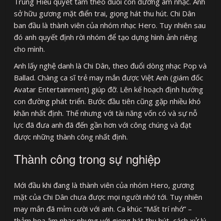
Trung Hiếu quyết tâm theo đuổi con đường âm nhạc. Anh
sở hữu gương mặt điển trai, giọng hát thu hút. Chi Dân
ban đầu là thành viên của nhóm nhạc Hero. Tuy nhiên sau
đó anh quyết định rời nhóm để tạo dựng hình ảnh riêng
cho mình.
Anh lấy nghệ danh là Chi Dân, theo đuổi dòng nhạc Pop và
Ballad. Chàng ca sĩ trẻ may mắn được Việt Anh (giám đốc
Avatar Entertainment) giúp đỡ. Lên kế hoạch định hướng
con đường phát triển. Bước đầu tiên cũng gặp nhiều khó
khăn nhất định. Thế nhưng với tài năng vốn có và sự nỗ
lực đã đưa anh đã đến gần hơn với công chúng và đạt
được những thành công nhất định.
Thành công trong sự nghiệp
Mới đầu khi đang là thành viên của nhóm Hero, gương
mặt của Chi Dân chưa được mọi người nhớ tới. Tuy nhiên
may mắn đã mỉm cười với anh. Ca khúc “Mất trí nhớ” –
thảm họa âm nhạc nhưng với giọng hát thu hút, cách xử lý