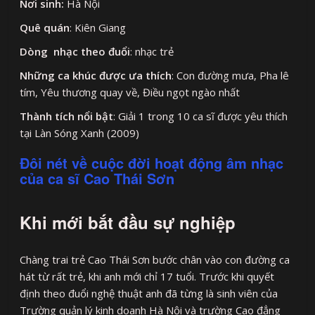
Nơi sinh:
Hà Nội
Quê quán
: Kiên Giang
Dòng nhạc theo đuổi
: nhạc trẻ
Những ca khúc được ưa thích
: Con đường mưa, Pha lê
tím, Yêu thương quay về, Điều ngọt ngào nhất
Thành tích nổi bật
: Giải 1 trong 10 ca sĩ được yêu thích
tại Làn Sóng Xanh (2009)
Đôi nét về cuộc đời hoạt động âm nhạc
của ca sĩ Cao Thái Sơn
Khi mới bắt đầu sự nghiệp
Chàng trai trẻ Cao Thái Sơn bước chân vào con đường ca
hát từ rất trẻ, khi anh mới chỉ 17 tuổi. Trước khi quyết
định theo đuổi nghệ thuật anh đã từng là sinh viên của
Trường quản lý kinh doanh Hà Nội và trường Cao đẳng