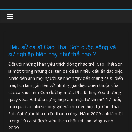
Skip
to
clipnonglive.com
content
Tiểu sử ca sĩ Cao Thái Sơn cuộc sống và
sự nghiệp hiện nay như thế nào ?
Đối với những khán yêu thích dòng nhạc trẻ, Cao Thái Sơn
là một trong những cái tên đã để lại nhiều dấu ấn đặc biệt.
Nhắc đến anh mọi người sẽ nhớ ngay đến chàng ca sĩ điển
trai, lịch lãm gắn liền với những giai điệu quen thuộc của
các ca khúc như Con đường mưa, Pha lê tím, Yêu thương
quay về,… Bắt đầu sự nghiệp âm nhạc từ khi mới 17 tuổi,
trải qua bao nhiêu sóng gió và cho đến hiện tại Cao Thái
Sơn đạt được khá nhiều thành công. Năm 2009 anh là một
trong 10 ca sĩ được yêu thích nhất tại Làn sóng xanh
2009.