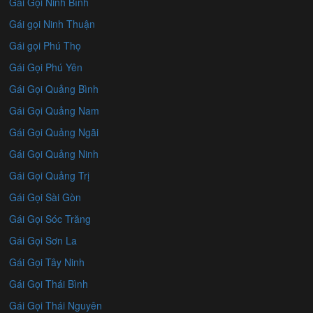
Gái Gọi Ninh Bình
Gái gọi Ninh Thuận
Gái gọi Phú Thọ
Gái Gọi Phú Yên
Gái Gọi Quảng Bình
Gái Gọi Quảng Nam
Gái Gọi Quảng Ngãi
Gái Gọi Quảng Ninh
Gái Gọi Quảng Trị
Gái Gọi Sài Gòn
Gái Gọi Sóc Trăng
Gái Gọi Sơn La
Gái Gọi Tây Ninh
Gái Gọi Thái Bình
Gái Gọi Thái Nguyên