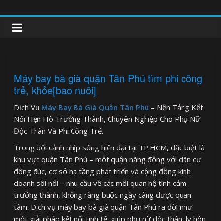
Skip
to
clipnonglive.com
content
Máy bay bà già quận Tân Phú tìm phi công
trẻ, khỏe[bao nuôi]
Dịch Vụ
Máy Bay Bà Già Quận Tân Phú
– Nền Tảng Kết
Nối Hẹn Hò Trưởng Thành, Chuyên Nghiệp Cho Phụ Nữ
Độc Thân Và Phi Công Trẻ.
Trong bối cảnh nhịp sống hiện đại tại TP.HCM, đặc biệt là
khu vực quận Tân Phú – một quận năng động với dân cư
đông đúc, cơ sở hạ tầng phát triển và cộng đồng kinh
doanh sôi nổi – nhu cầu về các mối quan hệ tình cảm
trưởng thành, không ràng buộc ngày càng được quan
tâm. Dịch vụ máy bay bà già quận Tân Phú ra đời như
một giải pháp kết nối tinh tế, giúp phụ nữ độc thân, ly hôn