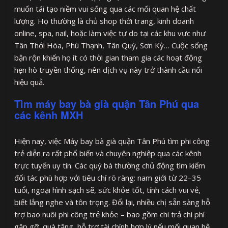
muốn tái tạo niềm vui sống qua các mối quan hệ chất
lượng. Họ thường là chủ shop thời trang, kinh doanh
online, spa, nail, hoặc làm việc tự do tại các khu vực như
Tân Thới Hòa, Phú Thạnh, Tân Quý, Sơn Kỳ… Cuộc sống
bận rộn khiến họ ít có thời gian tham gia các hoạt động
hẹn hò truyền thống, nên dịch vụ này trở thành cầu nối
hiệu quả.
Tìm máy bay bà già quận Tân Phú qua
các kênh MXH
Hiện nay, việc Máy bay bà già quận Tân Phú tìm phi công
trẻ diễn ra rất phổ biến và chuyên nghiệp qua các kênh
trực tuyến uy tín. Các quý bà thường chủ động tìm kiếm
đối tác phù hợp với tiêu chí rõ ràng: nam giới từ 22–35
tuổi, ngoại hình sạch sẽ, sức khỏe tốt, tính cách vui vẻ,
biết lắng nghe và tôn trọng. Đổi lại, nhiều chị sẵn sàng hỗ
trợ bao nuôi phi công trẻ khỏe – bao gồm chi trả chi phí
gặp gỡ, quà tặng, hỗ trợ tài chính hợp lý nếu mối quan hệ