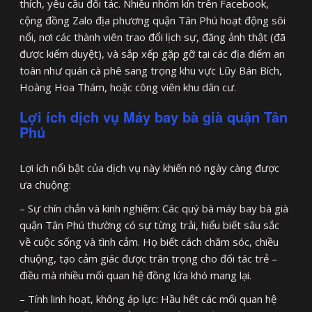
thích, yêu cầu đối tác. Nhiều nhóm kín trên Facebook,
cộng đồng Zalo địa phương quận Tân Phú hoạt động sôi
nổi, nơi các thành viên trao đổi lịch sự, đăng ảnh thật (đã
được kiểm duyệt), và sắp xếp gặp gỡ tại các địa điểm an
toàn như quán cà phê sang trọng khu vực Lũy Bán Bích,
Hoàng Hoa Thám, hoặc công viên khu dân cư.
Lợi ích dịch vụ Máy bay bà già quận Tân
Phú
Lợi ích nổi bật của dịch vụ này khiến nó ngày càng được
ưa chuộng:
– Sự chín chắn và kinh nghiệm: Các quý bà máy bay bà già
quận Tân Phú thường có sự từng trải, hiểu biết sâu sắc
về cuộc sống và tình cảm. Họ biết cách chăm sóc, chiều
chuộng, tạo cảm giác được trân trọng cho đối tác trẻ –
điều mà nhiều mối quan hệ đồng lứa khó mang lại.
– Tính linh hoạt, không áp lực: Hầu hết các mối quan hệ