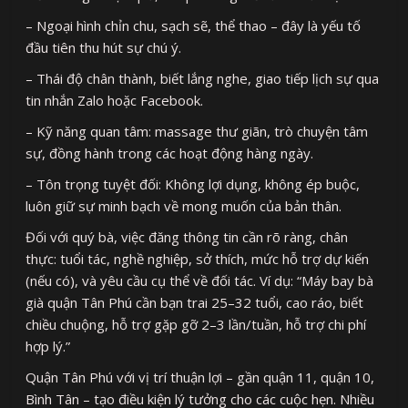
– Ngoại hình chỉn chu, sạch sẽ, thể thao – đây là yếu tố
đầu tiên thu hút sự chú ý.
– Thái độ chân thành, biết lắng nghe, giao tiếp lịch sự qua
tin nhắn Zalo hoặc Facebook.
– Kỹ năng quan tâm: massage thư giãn, trò chuyện tâm
sự, đồng hành trong các hoạt động hàng ngày.
– Tôn trọng tuyệt đối: Không lợi dụng, không ép buộc,
luôn giữ sự minh bạch về mong muốn của bản thân.
Đối với quý bà, việc đăng thông tin cần rõ ràng, chân
thực: tuổi tác, nghề nghiệp, sở thích, mức hỗ trợ dự kiến
(nếu có), và yêu cầu cụ thể về đối tác. Ví dụ: “Máy bay bà
già quận Tân Phú cần bạn trai 25–32 tuổi, cao ráo, biết
chiều chuộng, hỗ trợ gặp gỡ 2–3 lần/tuần, hỗ trợ chi phí
hợp lý.”
Quận Tân Phú với vị trí thuận lợi – gần quận 11, quận 10,
Bình Tân – tạo điều kiện lý tưởng cho các cuộc hẹn. Nhiều