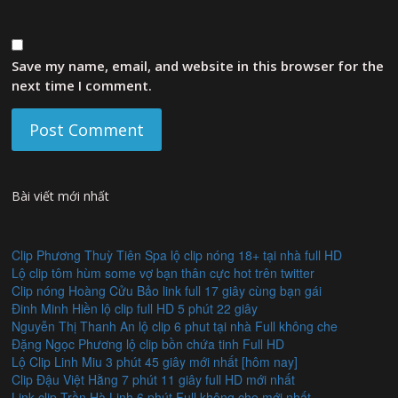
Save my name, email, and website in this browser for the
next time I comment.
Bài viết mới nhất
Clip Phương Thuỳ Tiên Spa lộ clip nóng 18+ tại nhà full HD
Lộ clip tôm hùm some vợ bạn thân cực hot trên twitter
Clip nóng Hoàng Cửu Bảo link full 17 giây cùng bạn gái
Đinh Minh Hiền lộ clip full HD 5 phút 22 giây
Nguyễn Thị Thanh An lộ clip 6 phut tại nhà Full không che
Đặng Ngọc Phương lộ clip bồn chứa tinh Full HD
Lộ Clip Linh Miu 3 phút 45 giây mới nhất [hôm nay]
Clip Đậu Việt Hằng 7 phút 11 giây full HD mới nhất
Link clip Trần Hà Linh 6 phút Full không che mới nhất