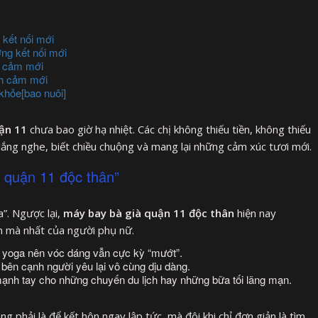
 kết nối mới
ng kết nối mới
nh cảm mới
nh cảm mới
khỏe[bao nuôi]
ận 11
chưa bao giờ hạ nhiệt. Các chị không thiếu tiền, không thiếu
ết lắng nghe, biết chiều chuộng và mang lại những cảm xúc tươi mới.
 quận 11 độc thân”
”. Ngược lại,
máy bay bà già quận 11 độc thân
hiện nay
ặn mà nhất của người phụ nữ.
, yoga nên vóc dáng vẫn cực kỳ “mướt”.
bên cạnh người yêu lại vô cùng dịu dàng.
 mạnh tay cho những chuyến du lịch hay những bữa tối lãng mạn.
ng phải là để kết hôn ngay lập tức, mà đôi khi chỉ đơn giản là tìm