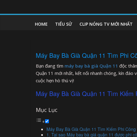
Skip
to
clipnonglive.com
content
HOME
TIỂU SỬ
CLIP NÓNG TV MỚI NHẤT
Máy Bay Bà Già Quận 11 Tìm Phi Cô
Bạn đang tìm
máy bay bà già Quận 11
độc thân
Quận 11 mới nhất, kết nối nhanh chóng, kín đáo v
cuộc hẹn hò thú vị!
Máy Bay Bà Già Quận 11 Tìm Kiếm P
Mục Lục
Máy Bay Bà Già Quận 11 Tìm Kiếm Phi Công 
1. Tại sao Máy bay bà giá quận 11 được phi cô