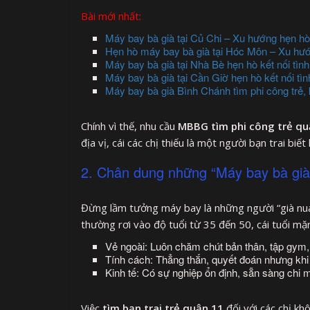
Bài mới nhất:
Máy bay bà già tại Củ Chi – Xu hướng hẹn hò
Hẹn hò máy bay bà già tại Hóc Môn – Xu hướ
Máy bay bà già tại Nhà Bè hẹn hò kết nối tì
Máy bay bà già tại Cần Giờ hẹn hò kết nối tì
Máy bay bà già Bình Chánh tìm phi công trẻ, 
Chính vì thế, nhu cầu
MBBG tìm phi công trẻ qu
địa vị, cái các chị thiếu là một người bạn trai bi
2. Chân dung những “Máy bay bà già
Đừng lầm tưởng máy bay là những người “già nua
thường rơi vào độ tuổi từ 35 đến 50, cái tuổi m
Vẻ ngoài: Luôn chăm chút bản thân, tập gym
Tính cách: Thẳng thắn, quyết đoán nhưng khi 
Kinh tế: Có sự nghiệp ổn định, sẵn sàng chi
Việc
tìm bạn trai trẻ quận 11
đối với các chị khô