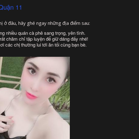
 Quận 11
hị ở đâu, hãy ghé ngay những địa điểm sau:
ng nhiều quán cà phê sang trọng, yên tĩnh.
rất chăm chỉ tập luyện để giữ dáng đấy nhé!
các chị thường lui tới ăn tối cùng bạn bè.