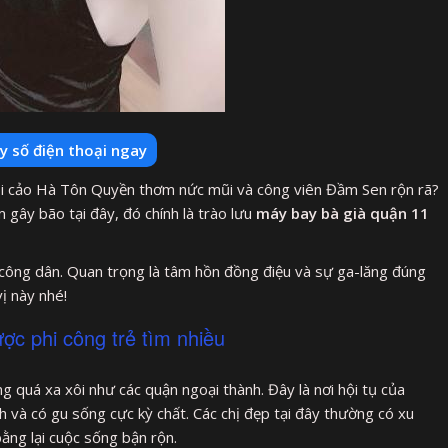
y số điện thoại ngay
i cảo Hà Tôn Quyền thơm nức mũi và công viên Đầm Sen rộn rã?
gây bão tại đây, đó chính là trào lưu
máy bay bà già quận 11
ớc công dân. Quan trọng là tâm hồn đồng điệu và sự ga-lăng đúng
ị này nhé!
ợc phi công trẻ tìm nhiều
quá xa xôi như các quận ngoại thành. Đây là nơi hội tụ của
h và có gu sống cực kỳ chất. Các chị đẹp tại đây thường có xu
ằng lại cuộc sống bận rộn.