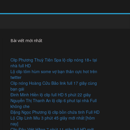
Bài viết mới nhất
Clip Phương Thuỳ Tiên Spa lộ clip nóng 18+ tại
nhà full HD
Lộ clip tôm hùm some vợ bạn thân cực hot trên
twitter
Clip nóng Hoàng Cửu Bảo link full 17 giây cùng
bạn gái
Đinh Minh Hiền lộ clip full HD 5 phút 22 giây
Nguyễn Thị Thanh An lộ clip 6 phut tại nhà Full
không che
Đặng Ngọc Phương lộ clip bồn chứa tinh Full HD
Lộ Clip Linh Miu 3 phút 45 giây mới nhất [hôm
nay]
Clip Đậu Việt Hằng 7 phút 11 giây full HD mới