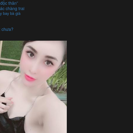
độc thân”
ác chàng trai
y bay bà già
t chưa?