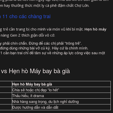
en hay thưởng thức một ly cà phê đậm chất Chợ Lớn.
 11 cho các chàng trai
ng trẻ cần trang bị cho mình vài món vũ khí bí mật.
Hẹn hò máy
nàng Gen Z thích giận dỗi vô cớ.
y phải chín chắn. Đừng để các chị phải “trông trẻ”.
n đừng dùng những bài vở cũ kỹ. Hãy cứ là chính mình.
11 cần bạn trai chỉ để tâm sự về những áp lực công việc sau một
 vs Hẹn hò Máy bay bà già
Hẹn hò Máy bay bà già
Chia sẻ hoặc chị đẹp “lo hết”
Thấu hiểu, ít drama
Nhà hàng sang trọng, du lịch nghỉ dưỡng
Được hướng dẫn và dẫn dắt