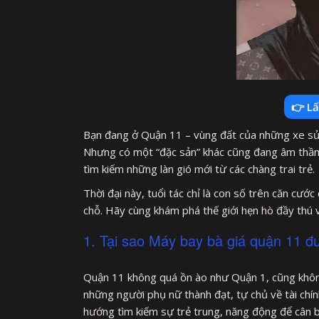
👉 Lấ
Bạn đang ở Quận 11 – vùng đất của những xe sủ
Nhưng có một “đặc sản” khác cũng đang âm thầm 
tìm kiếm những làn gió mới từ các chàng trai trẻ.
Thời đại này, tuổi tác chỉ là con số trên căn cư
chỗ. Hãy cùng khám phá thế giới hẹn hò đầy thú v
1. Tại sao Máy bay bà giá quận 11 đư
Quận 11 không quá ồn ào như Quận 1, cũng không 
những người phụ nữ thành đạt, tự chủ về tài chín
hướng tìm kiếm sự trẻ trung, năng động để cân b