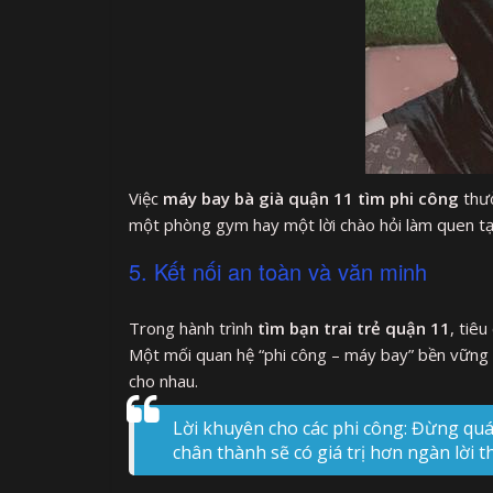
Việc
máy bay bà già quận 11 tìm phi công
thườ
một phòng gym hay một lời chào hỏi làm quen tạ
5. Kết nối an toàn và văn minh
Trong hành trình
tìm bạn trai trẻ quận 11
, tiê
Một mối quan hệ “phi công – máy bay” bền vững là 
cho nhau.
Lời khuyên cho các phi công: Đừng quá 
chân thành sẽ có giá trị hơn ngàn lời t