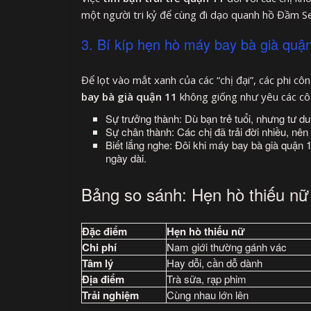
một người tri kỷ để cùng đi dạo quanh hồ Đầm S
3. Bí kíp hẹn hò máy bay bà già quận
Để lọt vào mắt xanh của các “chị đại”, các phi cô
bay bà già quận 11
không giống như yêu các cô 
Sự trưởng thành: Dù bạn trẻ tuổi, nhưng tư du
Sự chân thành: Các chị đã trải đời nhiều, nê
Biết lắng nghe: Đôi khi máy bay bà già quận 
ngày dài.
Bảng so sánh: Hẹn hò thiếu nữ
Đặc điểm
Hẹn hò thiếu nữ
Chi phí
Nam giới thường gánh vác
Tâm lý
Hay dỗi, cần dỗ dành
Địa điểm
Trà sữa, rạp phim
Trải nghiệm
Cùng nhau lớn lên