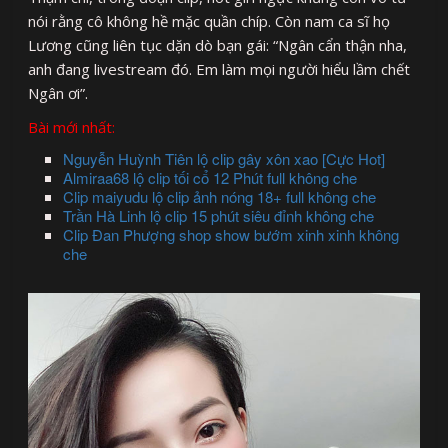
nói rằng cô không hề mặc quần chíp. Còn nam ca sĩ họ
Lương cũng liên tục dặn dò bạn gái: “Ngân cẩn thận nha,
anh đang livestream đó. Em làm mọi người hiểu lầm chết
Ngân ơi”.
Bài mới nhất:
Nguyễn Huỳnh Tiên lộ clip gây xôn xao [Cực Hot]
Almiraa68 lộ clip tối cổ 12 Phút full không che
Clip maiyudu lộ clip ảnh nóng 18+ full không che
Trần Hà Linh lộ clip 15 phút siêu đỉnh không che
Clip Đan Phượng shop show bướm xinh xinh không
che