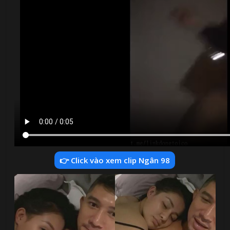
👉 Click vào xem clip Ngân 98