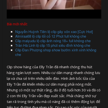
Bài mới nhất:
Nguyễn Huỳnh Tiên lộ clip gây xôn xao [Cực Hot]
Almiraa68 lộ clip tối cổ 12 Phút full không che
Clip maiyudu lộ clip ảnh nóng 18+ full không che
Trần Hà Linh lộ clip 15 phút siêu đỉnh không che
Clip Đan Phượng shop show bướm xinh xinh không
che
Clip show hàng của Elly Trần đã nhanh chóng thu hút
hàng ngàn lượt xem. Nhiều cư dân mạng nhanh chóng lưu
lại và chia sẻ trên nhiều diễn đàn. Hình ảnh bốc lửa của
Elly Trần đã khiến nhiều cư dân mạng phải nóng mắt.
Nhưng có một sự thật rằng, dù ở độ tuổi hơn 30 và đã có
2 con thì Elly Trần vẫn đẹp xuất sắc. Phải chăng nhờ sự
tan rã trong tình yêu mà cô nàng đã có thêm động lực để
tiếp tục đường đua nhan sắc. Dù sao sắc vóc của người