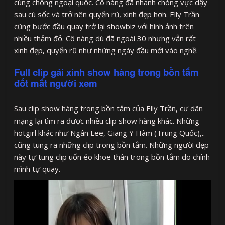
cùng chồng ngoại quốc. Cô nàng đã nhanh chóng vực dậy
sau cú sốc và trở nên quyến rũ, xinh đẹp hơn. Elly Trần
cũng bước đầu quay trở lại showbiz với hình ảnh trên
nhiều thảm đỏ. Cô nàng dù đã ngoài 30 nhưng vẫn rất
xinh đẹp, quyến rũ như những ngày đầu mới vào nghề.
Full clip gái xinh show hàng trong bồn tắm
đốt mắt người xem
Sau clip show hàng trong bồn tắm của Elly Trần, cư dân
mạng lại tìm ra được nhiều clip show hàng khác. Những
hotgirl khác như Ngân Lee, Giang Y Hàm (Trung Quốc),..
cũng tung ra những clip trong bồn tắm. Những người đẹp
này tự tung clip uốn éo khoe thân trong bồn tắm do chính
mình tự quay.