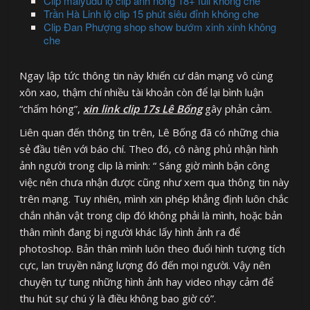
Clip maiyudu lộ clip ảnh nóng 18+ full không che
Trần Hà Linh lộ clip 15 phút siêu đỉnh không che
Clip Đan Phượng shop show bướm xinh xinh không
che
Ngay lập tức thông tin này khiến cư dân mạng vô cùng
xôn xao, thậm chí nhiều tài khoản còn để lại bình luận
“chấm hóng”,
xin link clip 17s Lê Bống
gây phản cảm.
Liên quan đến thông tin trên, Lê Bống đã có những chia
sẻ đầu tiên với báo chí. Theo đó, cô nàng phủ nhận hình
ảnh người trong clip là mình: “ Sáng giờ mình bận công
việc nên chưa nhận được cũng như xem qua thông tin này
trên mạng. Tuy nhiên, mình xin phép khẳng định luôn chắc
chắn nhân vật trong clip đó không phải là mình, hoặc bản
thân mình đang bị người khác lấy hình ảnh ra để
photoshop. Bản thân mình luôn theo đuổi hình tượng tích
cực, lan truyền năng lượng đó đến mọi người. Vậy nên
chuyện tự tung những hình ảnh hay video nhạy cảm để
thu hút sự chú ý là điều không bao giờ có”.