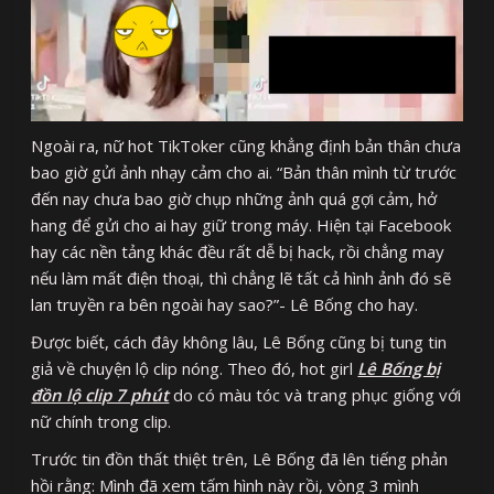
Ngoài ra, nữ hot TikToker cũng khẳng định bản thân chưa
bao giờ gửi ảnh nhạy cảm cho ai. “Bản thân mình từ trước
đến nay chưa bao giờ chụp những ảnh quá gợi cảm, hở
hang để gửi cho ai hay giữ trong máy. Hiện tại Facebook
hay các nền tảng khác đều rất dễ bị hack, rồi chẳng may
nếu làm mất điện thoại, thì chẳng lẽ tất cả hình ảnh đó sẽ
lan truyền ra bên ngoài hay sao?”- Lê Bống cho hay.
Được biết, cách đây không lâu, Lê Bống cũng bị tung tin
giả về chuyện lộ clip nóng. Theo đó, hot girl
Lê Bống bị
đồn lộ clip 7 phút
do có màu tóc và trang phục giống với
nữ chính trong clip.
Trước tin đồn thất thiệt trên, Lê Bống đã lên tiếng phản
hồi rằng: Mình đã xem tấm hình này rồi, vòng 3 mình