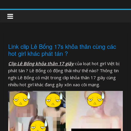
Skip
to
clipnonglive.com
content
Link clip Lê Bống 17s khỏa thân cùng các
hot girl khác phát tán ?
Clip Lê Bống khỏa thân 17 giây
của loạt hot girl Việt bị
phát tán ? Lê Bống có động thái như thế nào? Thông tin
nghi Lê Bống có mặt trong clip khỏa thân 17 giây cùng
nhiều hot girl khác đang gây xôn xao cõi mạng.