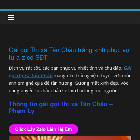
Skip
to
clipnonglive.com
content
Gái gọi Thị xã Tân Châu trắng xinh phục vụ
từ a-z có SĐT
Dịch vụ rất tốt, các bạn phục vụ nhiệt tình và chu đáo.
Gái
gọi thị xã Tân Châu
mang đến trải nghiệm tuyệt vời, mời
anh em ghé qua để tận hưởng. Gương mặt xinh đẹp, vóc
dáng quyến rũ chắc chắn sẽ làm hài lòng mọi người.
Thông tin gái gọi thị xã Tân Châu –
Phạm Ly
Click Lấy Zalo Liên Hệ Em