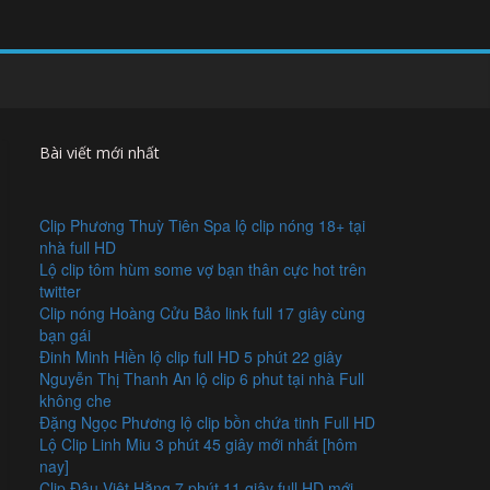
Bài viết mới nhất
Clip Phương Thuỳ Tiên Spa lộ clip nóng 18+ tại
nhà full HD
Lộ clip tôm hùm some vợ bạn thân cực hot trên
twitter
Clip nóng Hoàng Cửu Bảo link full 17 giây cùng
bạn gái
Đinh Minh Hiền lộ clip full HD 5 phút 22 giây
Nguyễn Thị Thanh An lộ clip 6 phut tại nhà Full
không che
Đặng Ngọc Phương lộ clip bồn chứa tinh Full HD
Lộ Clip Linh Miu 3 phút 45 giây mới nhất [hôm
nay]
Clip Đậu Việt Hằng 7 phút 11 giây full HD mới