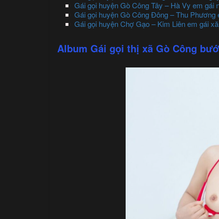
Gái gọi huyện Gò Công Tây – Hà Vy em gái n
Gái gọi huyện Gò Công Đông – Thu Phương 
Gái gọi huyện Chợ Gạo – Kim Liên em gái xă
Album Gái gọi thị xã Gò Công bướm