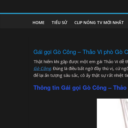
Skip
to
clipnonglive.com
content
HOME
TIỂU SỬ
CLIP NÓNG TV MỚI NHẤT
Gái gọi Gò Công – Thảo Vi phò Gò Cô
Thật hiếm khi gặp được một em gái Thảo Vi dễ t
Gò Công
. Đúng là điều bất ngờ đầy thú vị, cứ n
để lại ấn tượng sâu sắc, cô ấy thật sự rất nhiệt t
Thông tin Gái gọi Gò Công – Thảo 