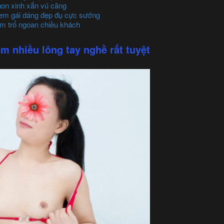
on xinh xắn vú căng
em gái dáng đẹp đụ cực sướng
m trổ ngoan chiều khách
 nhiều lông tay nghề rất tuyệt