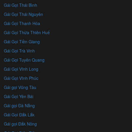
Gái Gọi Thái Bình
Gái Gọi Thái Nguyên
Gái Gọi Thanh Hóa
Gái Gọi Thừa Thiên Huế
Gái Gọi Tiền Giang
Gái Gọi Trà Vinh
Gái Gọi Tuyên Quang
Gái Gọi Vĩnh Long
Gái Gọi Vĩnh Phúc
Gái gọi Vũng Tàu
Gái Gọi Yên Bái
Gái gọi Đà Nẵng
Gái Gọi Đắk Lắk
Gái gọi Đắk Nông