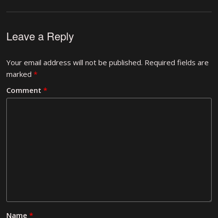
Leave a Reply
Your email address will not be published.
Required fields are
marked
*
Comment
*
Name
*