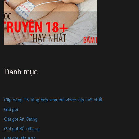
Danh mục
Clip nóng TV tổng hợp scandal video clip mới nhất
Gái gọi
Gái gọi An Giang
Gái gọi Bắc Giang
Gái gọi Bắc Kạn