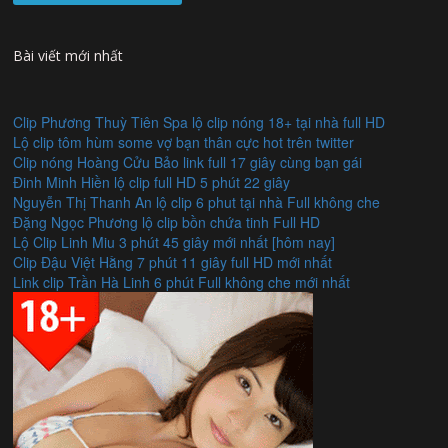
Bài viết mới nhất
Clip Phương Thuỳ Tiên Spa lộ clip nóng 18+ tại nhà full HD
Lộ clip tôm hùm some vợ bạn thân cực hot trên twitter
Clip nóng Hoàng Cửu Bảo link full 17 giây cùng bạn gái
Đinh Minh Hiền lộ clip full HD 5 phút 22 giây
Nguyễn Thị Thanh An lộ clip 6 phut tại nhà Full không che
Đặng Ngọc Phương lộ clip bồn chứa tinh Full HD
Lộ Clip Linh Miu 3 phút 45 giây mới nhất [hôm nay]
Clip Đậu Việt Hằng 7 phút 11 giây full HD mới nhất
Link clip Trần Hà Linh 6 phút Full không che mới nhất