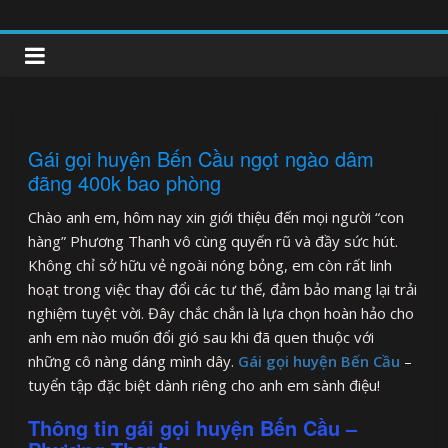
Skip
to
clipnonglive.com
content
Gái gọi huyện Bến Cầu ngọt ngào dâm
đãng 400k bao phòng
Chào anh em, hôm nay xin giới thiệu đến mọi người “con
hàng” Phương Thanh vô cùng quyến rũ và đầy sức hút.
Không chỉ sở hữu vẻ ngoài nóng bỏng, em còn rất linh
hoạt trong việc thay đổi các tư thế, đảm bảo mang lại trải
nghiệm tuyệt vời. Đây chắc chắn là lựa chọn hoàn hảo cho
anh em nào muốn đổi gió sau khi đã quen thuộc với
những cô nàng dáng mình dây.
Gái gọi huyện Bến Cầu
–
tuyển tập đặc biệt dành riêng cho anh em sành điệu!
Thông tin gái gọi huyện Bến Cầu –