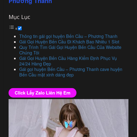
Phương Thanh
Mục Lục
Thông tin gái gọi huyện Bến Cầu – Phương Thanh
Gái Gọi Huyện Bến Cầu Đi Khách Bao Nhiêu 1 Slot
Quy Trình Tìm Gái Gọi Huyện Bến Cầu Của Website
Chúng Tôi
Gái Gọi Huyện Bến Cầu Hàng Kiểm Định Phục Vụ
24/24 Hàng Đẹp
Gái gọi huyện Bến Cầu – Phương Thanh cave huyện
Bến Cầu mặt xinh dáng đẹp
Click Lấy Zalo Liên Hệ Em