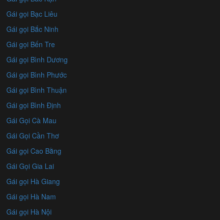
Gái gọi Bạc Liêu
Gái gọi Bắc Ninh
Gái gọi Bến Tre
Gái gọi Bình Dương
Gái gọi Bình Phước
Gái gọi Bình Thuận
Gái gọi Bình Định
Gái Gọi Cà Mau
Gái Gọi Cần Thơ
Gái gọi Cao Bằng
Gái Gọi Gia Lai
Gái gọi Hà Giang
Gái gọi Hà Nam
Gái gọi Hà Nội