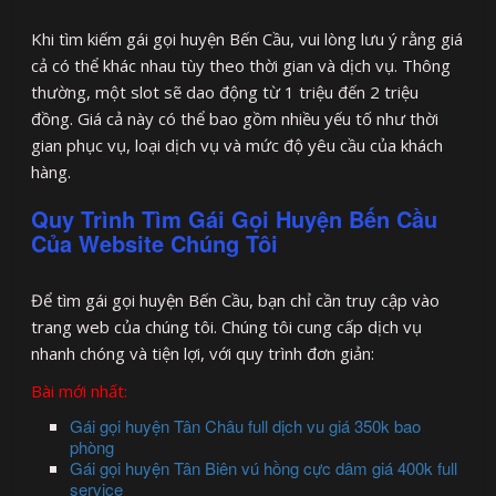
Khi tìm kiếm gái gọi huyện Bến Cầu, vui lòng lưu ý rằng giá
cả có thể khác nhau tùy theo thời gian và dịch vụ. Thông
thường, một slot sẽ dao động từ 1 triệu đến 2 triệu
đồng. Giá cả này có thể bao gồm nhiều yếu tố như thời
gian phục vụ, loại dịch vụ và mức độ yêu cầu của khách
hàng.
Quy Trình Tìm Gái Gọi Huyện Bến Cầu
Của Website Chúng Tôi
Để tìm gái gọi huyện Bến Cầu, bạn chỉ cần truy cập vào
trang web của chúng tôi. Chúng tôi cung cấp dịch vụ
nhanh chóng và tiện lợi, với quy trình đơn giản:
Bài mới nhất:
Gái gọi huyện Tân Châu full dịch vu giá 350k bao
phòng
Gái gọi huyện Tân Biên vú hồng cực dâm giá 400k full
service