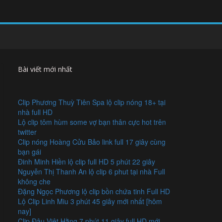
Bài viết mới nhất
Clip Phương Thuỳ Tiên Spa lộ clip nóng 18+ tại
nhà full HD
Lộ clip tôm hùm some vợ bạn thân cực hot trên
twitter
Clip nóng Hoàng Cửu Bảo link full 17 giây cùng
bạn gái
Đinh Minh Hiền lộ clip full HD 5 phút 22 giây
Nguyễn Thị Thanh An lộ clip 6 phut tại nhà Full
không che
Đặng Ngọc Phương lộ clip bồn chứa tinh Full HD
Lộ Clip Linh Miu 3 phút 45 giây mới nhất [hôm
nay]
Clip Đậu Việt Hằng 7 phút 11 giây full HD mới