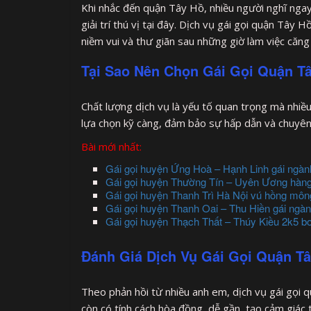
Khi nhắc đến quận Tây Hồ, nhiều người nghĩ nga
giải trí thú vị tại đây. Dịch vụ gái gọi quận Tây
niềm vui và thư giãn sau những giờ làm việc căng
Tại Sao Nên Chọn Gái Gọi Quận T
Chất lượng dịch vụ là yếu tố quan trọng mà nhiề
lựa chọn kỹ càng, đảm bảo sự hấp dẫn và chuyên ng
Bài mới nhất:
Gái gọi huyện Ứng Hoà – Hạnh Linh gái ngàn
Gái gọi huyện Thường Tín – Uyên Ương hàng 
Gái gọi huyện Thanh Trì Hà Nội vú hồng mông 
Gái gọi huyện Thanh Oai – Thu Hiền gái ngàn
Gái gọi huyện Thạch Thất – Thúy Kiều 2k5 bo
Đánh Giá Dịch Vụ Gái Gọi Quận T
Theo phản hồi từ nhiều anh em, dịch vụ gái gọi
còn có tính cách hòa đồng, dễ gần, tạo cảm giác t