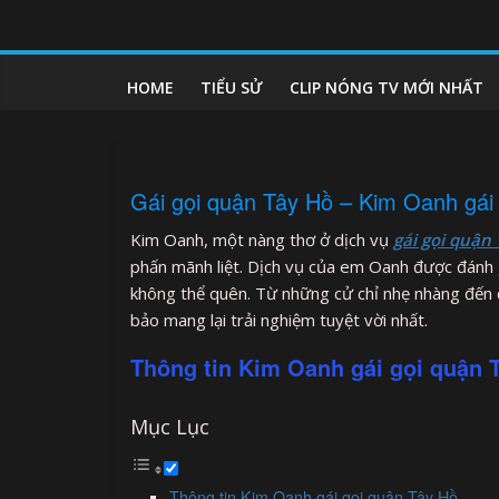
Skip
to
clipnonglive.com
content
HOME
TIỂU SỬ
CLIP NÓNG TV MỚI NHẤT
Gái gọi quận Tây Hồ – Kim Oanh gái 
Kim Oanh, một nàng thơ ở dịch vụ
gái gọi quận
phấn mãnh liệt. Dịch vụ của em Oanh được đánh g
không thể quên. Từ những cử chỉ nhẹ nhàng đến
bảo mang lại trải nghiệm tuyệt vời nhất.
Thông tin Kim Oanh gái gọi quận 
Mục Lục
Thông tin Kim Oanh gái gọi quận Tây Hồ