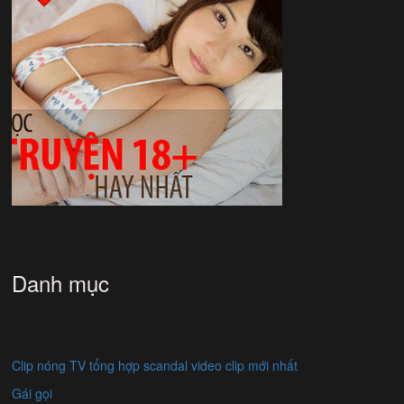
Danh mục
Clip nóng TV tổng hợp scandal video clip mới nhất
Gái gọi