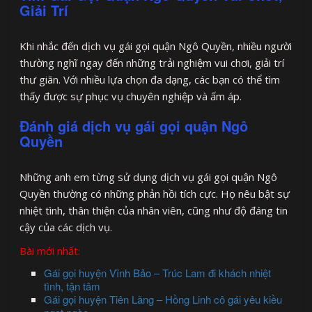
Giải Trí
Khi nhắc đến dịch vụ gái gọi quận Ngô Quyền, nhiều người
thường nghĩ ngay đến những trải nghiệm vui chơi, giải trí
thư giãn. Với nhiều lựa chọn đa dạng, các bạn có thể tìm
thấy được sự phục vụ chuyên nghiệp và ấm áp.
Đánh giá dịch vụ gái gọi quận Ngô
Quyền
Những anh em từng sử dụng dịch vụ gái gọi quận Ngô
Quyền thường có những phản hồi tích cực. Họ nêu bật sự
nhiệt tình, thân thiện của nhân viên, cũng như độ đáng tin
cậy của các dịch vụ.
Bài mới nhất:
Gái gọi huyện Vĩnh Bảo – Trúc Lam đi khách nhiệt
tình, tận tâm
Gái gọi huyện Tiên Lãng – Hồng Linh cô gái yêu kiều