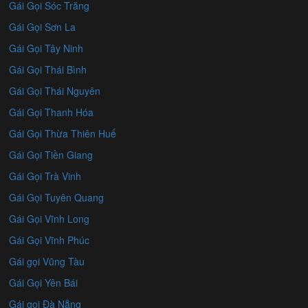
Gái Gọi Sóc Trăng
Gái Gọi Sơn La
Gái Gọi Tây Ninh
Gái Gọi Thái Bình
Gái Gọi Thái Nguyên
Gái Gọi Thanh Hóa
Gái Gọi Thừa Thiên Huế
Gái Gọi Tiền Giang
Gái Gọi Trà Vinh
Gái Gọi Tuyên Quang
Gái Gọi Vĩnh Long
Gái Gọi Vĩnh Phúc
Gái gọi Vũng Tàu
Gái Gọi Yên Bái
Gái gọi Đà Nẵng