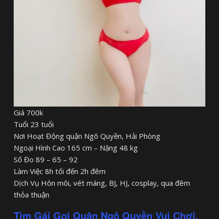
Giá 700k
Tuổi 23 tuổi
Nơi Hoạt Động quận Ngô Quyền, Hải Phòng
Ngoại Hình Cao 165 cm – Nặng 48 kg
Số Đo 89 – 65 – 92
Làm Việc 8h tối đến 2h đêm
Dịch Vụ Hôn môi, vét máng, BJ, HJ, cosplay, qua đêm
thỏa thuận
Tìm Gái Gọi Quận Ngô Quyền Vui Chơi,