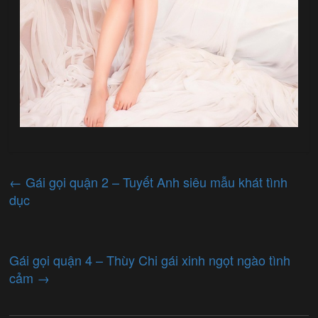
←
Gái gọi quận 2 – Tuyết Anh siêu mẫu khát tình
dục
Gái gọi quận 4 – Thùy Chi gái xinh ngọt ngào tình
cảm
→