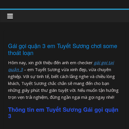
Skip
to
clipnonglive.com
content
Gái gọi quận 3 em Tuyết Sương chơi some
thoát loạn
Hôm nay, xin giới thiệu đến anh em checker
gái gọi tại
quận 3
– em Tuyết Sương vừa xinh đẹp, vừa chuyên
nghiệp. Với sự tinh tế, biết cách lắng nghe và chiều lòng
khách, Tuyết Sương chắc chắn sẽ mang đến cho bạn
những giây phút thư giãn tuyệt vời. Nếu muốn tận hưởng
trọn vẹn trải nghiệm, đừng ngần ngại mà gọi ngay nhé!
Thông tin em Tuyết Sương Gái gọi quận
3