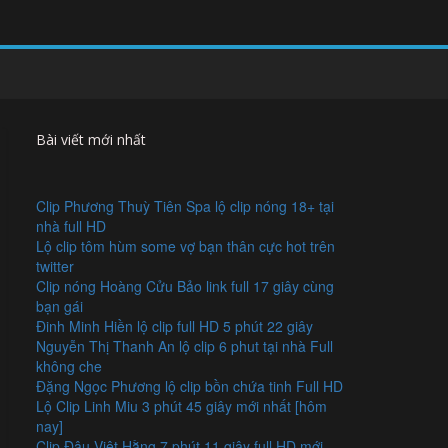
Bài viết mới nhất
Clip Phương Thuỳ Tiên Spa lộ clip nóng 18+ tại
nhà full HD
Lộ clip tôm hùm some vợ bạn thân cực hot trên
twitter
Clip nóng Hoàng Cửu Bảo link full 17 giây cùng
bạn gái
Đinh Minh Hiền lộ clip full HD 5 phút 22 giây
Nguyễn Thị Thanh An lộ clip 6 phut tại nhà Full
không che
Đặng Ngọc Phương lộ clip bồn chứa tinh Full HD
Lộ Clip Linh Miu 3 phút 45 giây mới nhất [hôm
nay]
Clip Đậu Việt Hằng 7 phút 11 giây full HD mới