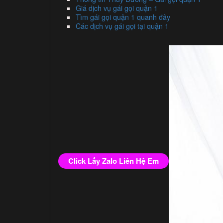
Giá dịch vụ gái gọi quận 1
Tìm gái gọi quận 1 quanh đây
Các dịch vụ gái gọi tại quận 1
Click Lấy Zalo Liên Hệ Em