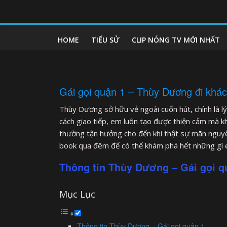
Skip
to
clipnonglive.com
content
HOME
TIỂU SỬ
CLIP NÓNG TV MỚI NHẤT
Gái gọi quận 1 – Thùy Dương đi khác
Thùy Dương sở hữu vẻ ngoài cuốn hút, chính là 
cách giao tiếp, em luôn tạo được thiện cảm mà k
thường tận hưởng cho đến khi thật sự mãn nguyệ
book qua đêm để có thể khám phá hết những gì
Thông tin Thùy Dương – Gái gọi q
Mục Lục
Thông tin Thùy Dương – Gái gọi quận 1