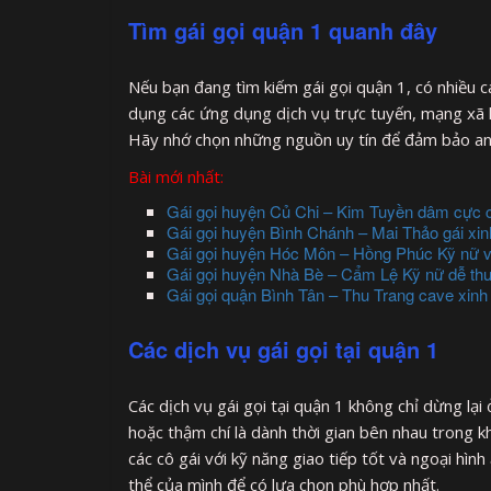
Tìm gái gọi quận 1 quanh đây
Nếu bạn đang tìm kiếm gái gọi quận 1, có nhiều c
dụng các ứng dụng dịch vụ trực tuyến, mạng xã h
Hãy nhớ chọn những nguồn uy tín để đảm bảo an 
Bài mới nhất:
Gái gọi huyện Củ Chi – Kim Tuyền dâm cực 
Gái gọi huyện Bình Chánh – Mai Thảo gái xi
Gái gọi huyện Hóc Môn – Hồng Phúc Kỹ nữ 
Gái gọi huyện Nhà Bè – Cẩm Lệ Kỹ nữ dễ th
Gái gọi quận Bình Tân – Thu Trang cave xinh 
Các dịch vụ gái gọi tại quận 1
Các dịch vụ gái gọi tại quận 1 không chỉ dừng lại ở
hoặc thậm chí là dành thời gian bên nhau trong k
các cô gái với kỹ năng giao tiếp tốt và ngoại hìn
thể của mình để có lựa chọn phù hợp nhất.