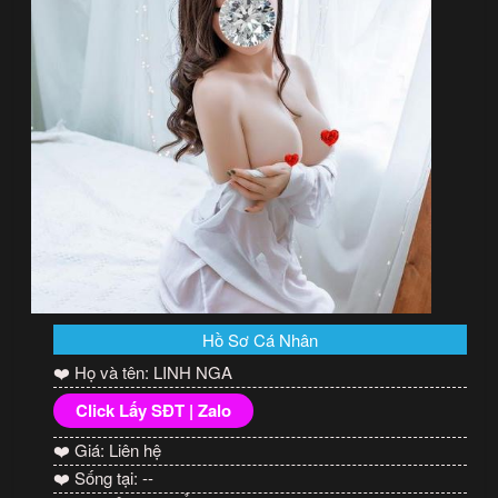
Hồ Sơ Cá Nhân
❤️ Họ và tên: LINH NGA
Click Lấy SĐT | Zalo
❤️ Giá: Liên hệ
❤️ Sống tại: --