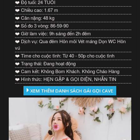
❤️ Độ tuổi: 24 TUỔI
❤️ Chiều cao: 1.67 m
❤️ Cân nặng: 48 kg
❤️ Số đo 3 vòng: 86-59-90
❤️ Giờ làm việc: 9h sáng đến 2h đêm
❤️ Dịch vụ: Qua đêm Hôn môi Vét máng Dọn WC Hôn
vú
❤️ Time cho cuộc tình: Từ 40 - 50p cho cuộc tình
❤️ Trạng thái: Đang hoạt động
❤️ Cam kết: Không Bom Khách. Không Cháo Hàng
❤️ Hình thức: HẸN GẶP & GỌI ĐIỆN, NHẮN TIN
XEM THÊM DANH SÁCH GÁI GỌI CAVE