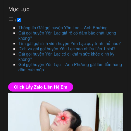
Mục Lục
Thông tin Gái gọi huyện Yên Lạc – Anh Phương
Gái gọi huyện Yên Lạc giá rẻ có đảm bảo chất lượng
không?
Tìm gái gọi sinh viên huyện Yên Lạc quy trình thế nào?
Dịch vụ gái gọi huyện Yên Lạc bao nhiêu tiền 1 slot?
Gái gọi huyện Yên Lạc có đi khám sức khỏe định kỳ
không?
Gái gọi huyện Yên Lạc – Anh Phương gái làm tiền hàng
dâm cực múp
Click Lấy Zalo Liên Hệ Em