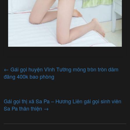
←
Gái gọi huyện Vĩnh Tường mông tròn tròn dâm
đãng 400k bao phòng
Gái gọi thị xã Sa Pa – Hương Liên gái gọi sinh viên
Sa Pa thân thiện
→