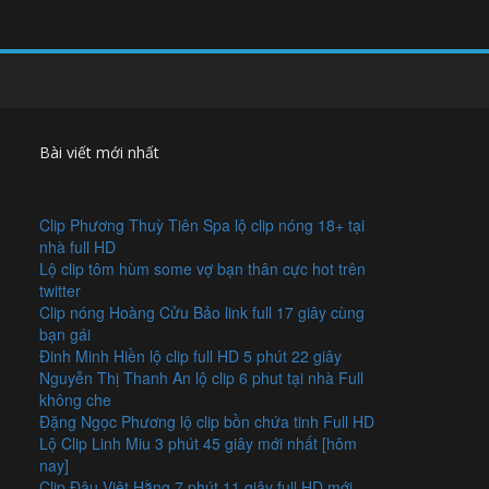
Bài viết mới nhất
Clip Phương Thuỳ Tiên Spa lộ clip nóng 18+ tại
nhà full HD
Lộ clip tôm hùm some vợ bạn thân cực hot trên
twitter
Clip nóng Hoàng Cửu Bảo link full 17 giây cùng
bạn gái
Đinh Minh Hiền lộ clip full HD 5 phút 22 giây
Nguyễn Thị Thanh An lộ clip 6 phut tại nhà Full
không che
Đặng Ngọc Phương lộ clip bồn chứa tinh Full HD
Lộ Clip Linh Miu 3 phút 45 giây mới nhất [hôm
nay]
Clip Đậu Việt Hằng 7 phút 11 giây full HD mới