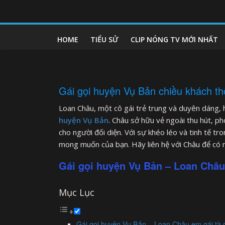
Skip
to
clipnonglive.com
content
HOME
TIỂU SỬ
CLIP NÓNG TV MỚI NHẤT
Gái gọi huyện Vụ Bản chiều khách thổ
Loan Châu, một cô gái trẻ trung và duyên dáng,
huyện Vụ Bản
. Châu sở hữu vẻ ngoài thu hút, pho
cho người đối diện. Với sự khéo léo và tinh tế t
mong muốn của bạn. Hãy liên hệ với Châu để có 
Gái gọi huyện Vụ Bản – Loan Châu
Mục Lục
Gái gọi huyện Vụ Bản – Loan Châu em gái tà