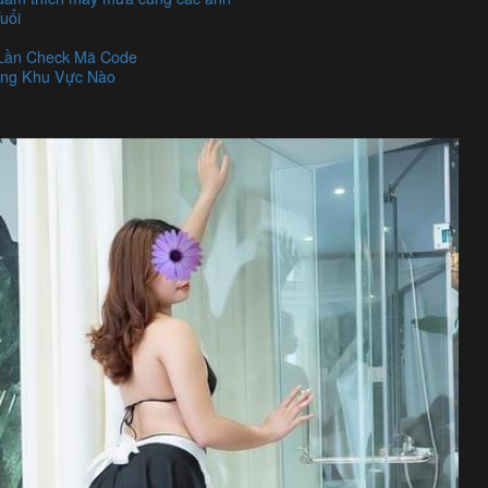
uổi
 Lần Check Mã Code
ững Khu Vực Nào