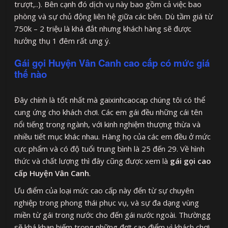
trượt,..). Bên cạnh đó dịch vụ này bao gồm cả việc bao
phòng và sự chủ động liên hệ giữa các bên. Dù tầm giá từ
750k – 2 triệu là khá đắt nhưng khách hàng sẽ được
hưởng thụ 1 đêm rất ưng ý.
Gái gọi Huyện Vân Canh cao cấp có mức giá
thế nào
Đây chính là tốt nhất mà gaixinhcaocap chúng tôi có thể
cung ứng cho khách chơi. Các em gái đều những cái tên
nổi tiếng trong ngành, với kinh nghiệm thượng thừa và
nhiều tiết mục khác nhau. Hàng họ của các em đều ở mức
cực phẩm và có độ tuổi trung bình là 25 đến 29. Về hình
thức và chất lượng thì đây cũng được xem là
gái gọi cao
cấp Huyện Vân Canh
.
Ưu điểm của loại mức cao cấp này đến từ sự chuyên
nghiệp trong phong thái phục vụ, và sự đa dạng vùng
miền từ gái trong nước cho đến gái nước ngoài. Thườngg
sẽ khá khan hiếm trong những đợt cao điểm vì khách chơi