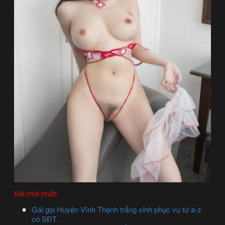
Bài mới nhất:
Gái gọi Huyện Vĩnh Thạnh trắng xinh phục vụ từ a-z
có SĐT