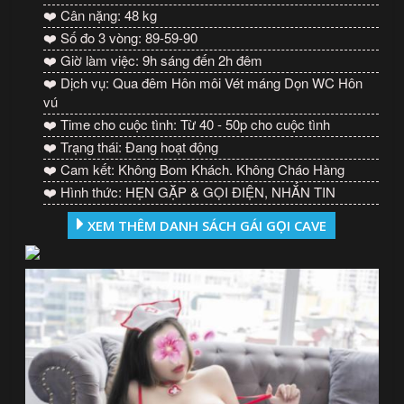
❤️ Cân nặng: 48 kg
❤️ Số đo 3 vòng: 89-59-90
❤️ Giờ làm việc: 9h sáng đến 2h đêm
❤️ Dịch vụ: Qua đêm Hôn môi Vét máng Dọn WC Hôn
vú
❤️ Time cho cuộc tình: Từ 40 - 50p cho cuộc tình
❤️ Trạng thái: Đang hoạt động
❤️ Cam kết: Không Bom Khách. Không Cháo Hàng
❤️ Hình thức: HẸN GẶP & GỌI ĐIỆN, NHẮN TIN
XEM THÊM DANH SÁCH GÁI GỌI CAVE