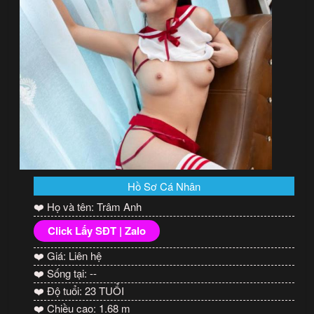
Hồ Sơ Cá Nhân
❤️ Họ và tên: Trâm Anh
Click Lấy SĐT | Zalo
❤️ Giá: Liên hệ
❤️ Sống tại: --
❤️ Độ tuổi: 23 TUỔI
❤️ Chiều cao: 1.68 m