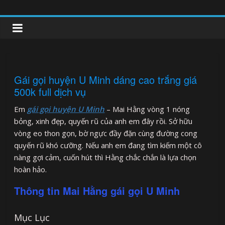
Skip
to
clipnonglive.com
content
Gái gọi huyện U Minh dáng cao trắng giá
500k full dịch vụ
Em
gái gọi huyện U Minh
– Mai Hằng vòng 1 nóng
bỏng, xinh đẹp, quyến rũ của anh em đây rồi. Sở hữu
vòng eo thon gọn, bờ ngực đầy đặn cùng đường cong
quyến rũ khó cưỡng. Nếu anh em đang tìm kiếm một cô
nàng gợi cảm, cuốn hút thì Hằng chắc chắn là lựa chọn
hoàn hảo.
Thông tin Mai Hằng gái gọi U Minh
Mục Lục