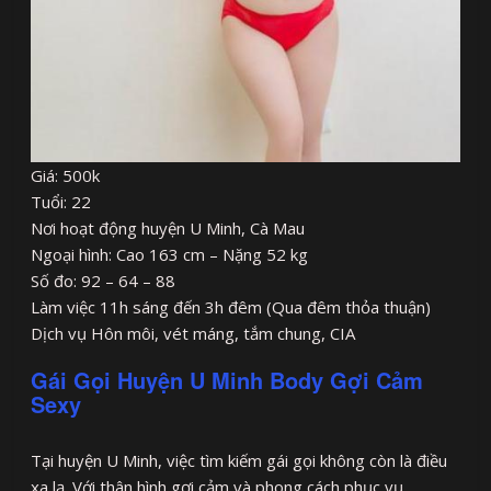
Giá: 500k
Tuổi: 22
Nơi hoạt động huyện U Minh, Cà Mau
Ngoại hình: Cao 163 cm – Nặng 52 kg
Số đo: 92 – 64 – 88
Làm việc 11h sáng đến 3h đêm (Qua đêm thỏa thuận)
Dịch vụ Hôn môi, vét máng, tắm chung, CIA
Gái Gọi Huyện U Minh Body Gợi Cảm
Sexy
Tại huyện U Minh, việc tìm kiếm gái gọi không còn là điều
xa lạ. Với thân hình gợi cảm và phong cách phục vụ