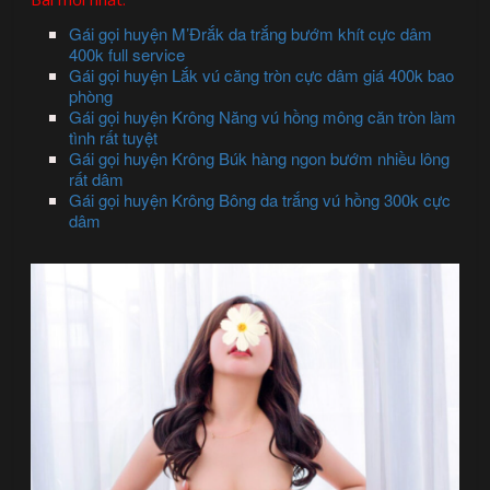
Gái gọi huyện M’Đrắk da trắng bướm khít cực dâm
400k full service
Gái gọi huyện Lắk vú căng tròn cực dâm giá 400k bao
phòng
Gái gọi huyện Krông Năng vú hồng mông căn tròn làm
tình rất tuyệt
Gái gọi huyện Krông Búk hàng ngon bướm nhiều lông
rất dâm
Gái gọi huyện Krông Bông da trắng vú hồng 300k cực
dâm