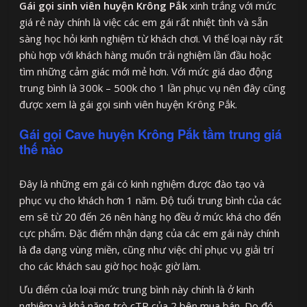
Gái gọi sinh viên huyện Krông Pắk
xinh trắng với mức
giá rẻ này chính là việc các em gái rất nhiệt tình và sẵn
sàng học hỏi kinh nghiệm từ khách chơi. Vì thế loại này rất
phù hợp với khách hàng muốn trải nghiệm lần đầu hoặc
tìm những cảm giác mới mẻ hơn. Với mức giá dao động
trung bình là 300k – 500k cho 1 lần phục vụ nên đây cũng
được xem là gái gọi sinh viên huyện Krông Pắk.
Gái gọi Cave huyện Krông Pắk tầm trung giá
thế nào
Đây là những em gái có kinh nghiệm được đào tạo và
phục vụ cho khách hơn 1 năm. Độ tuổi trung bình của các
em sẽ từ 20 đến 26 nên hàng họ đều ở mức khá cho đến
cực phẩm. Đặc điểm nhận dạng của các em gái này chính
là đa dạng vùng miền, cũng như việc chỉ phục vụ giải trí
cho các khách sau giờ học hoặc giờ làm.
Ưu điểm của loại mức trung bình này chính là ở kinh
nghiệm và khả năng trò cTP của 2 bên mua bán. Do đó,