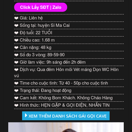
Click Lấy SĐT | Zalo
❤️ Giá: Liên hệ
❤️ Sống tại: huyện Si Ma Cai
❤️ Độ tuổi: 22 TUỔI
❤️ Chiều cao: 1.68 m
❤️ Cân nặng: 48 kg
❤️ Số đo 3 vòng: 89-59-90
❤️ Giờ làm việc: 9h sáng đến 2h đêm
❤️ Dịch vụ: Qua đêm Hôn môi Vét máng Dọn WC Hôn
vú
❤️ Time cho cuộc tình: Từ 40 - 50p cho cuộc tình
❤️ Trạng thái: Đang hoạt động
❤️ Cam kết: Không Bom Khách. Không Cháo Hàng
❤️ Hình thức: HẸN GẶP & GỌI ĐIỆN, NHẮN TIN
XEM THÊM DANH SÁCH GÁI GỌI CAVE