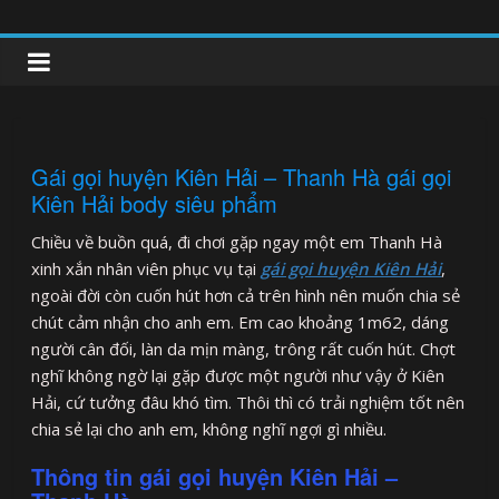
Skip
to
clipnonglive.com
content
Gái gọi huyện Kiên Hải – Thanh Hà gái gọi
Kiên Hải body siêu phẩm
Chiều về buồn quá, đi chơi gặp ngay một em Thanh Hà
xinh xắn nhân viên phục vụ tại
gái gọi huyện Kiên Hải
,
ngoài đời còn cuốn hút hơn cả trên hình nên muốn chia sẻ
chút cảm nhận cho anh em. Em cao khoảng 1m62, dáng
người cân đối, làn da mịn màng, trông rất cuốn hút. Chợt
nghĩ không ngờ lại gặp được một người như vậy ở Kiên
Hải, cứ tưởng đâu khó tìm. Thôi thì có trải nghiệm tốt nên
chia sẻ lại cho anh em, không nghĩ ngợi gì nhiều.
Thông tin gái gọi huyện Kiên Hải –