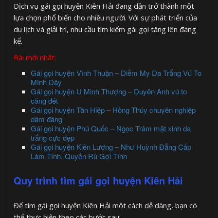
Dịch vụ gái gọi huyện Kiên Hải đang dần trở thành một
lựa chọn phổ biến cho nhiều người. Với sự phát triển của
du lịch và giải trí, nhu cầu tìm kiếm gái gọi tăng lên đáng
kể.
Bài mới nhất:
Gái gọi huyện Vĩnh Thuận – Diễm My Da Trắng Vú To
Mình Dây
Gái gọi huyện U Minh Thượng – Duyên Anh vú to
căng đét
Gái gọi huyện Tân Hiệp – Hồng Thúy chuyên nghiệp
dâm đãng
Gái gọi huyện Phú Quốc – Ngọc Trâm mặt xinh da
trắng cực đẹp
Gái gọi huyện Kiên Lương – Như Huỳnh Đẳng Cấp
Làm Tình, Quyến Rũ Gợi Tình
Quy trình tìm gái gọi huyện Kiên Hải
Để tìm gái gọi huyện Kiên Hải một cách dễ dàng, bạn có
thể thực hiện theo các bước sau: