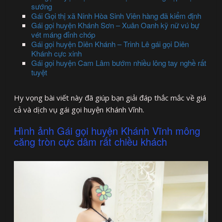
sướng
Gái Gọi thị xã Ninh Hòa Sinh Viên hàng đã kiểm định
Gái gọi huyện Khánh Sơn – Xuân Oanh kỹ nữ vú bự
vét máng đỉnh chóp
Gái gọi huyện Diên Khánh – Trinh Lê gái gọi Diên
Khánh cực xinh
Gái gọi huyện Cam Lâm bướm nhiều lông tay nghề rất
tuyệt
Hy vọng bài viết này đã giúp bạn giải đáp thắc mắc về giá
cả và dịch vụ gái gọi huyện Khánh Vĩnh.
Hình ảnh Gái gọi huyện Khánh Vĩnh mông
căng tròn cực dâm rất chiều khách