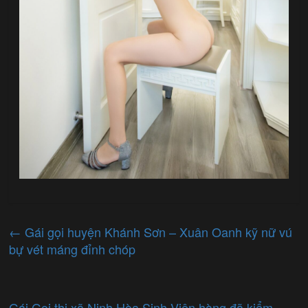
←
Gái gọi huyện Khánh Sơn – Xuân Oanh kỹ nữ vú
bự vét máng đỉnh chóp
Gái Gọi thị xã Ninh Hòa Sinh Viên hàng đã kiểm