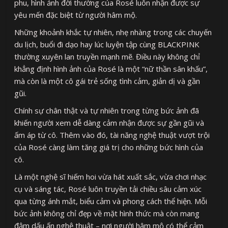
phu, hình ảnh đời thường của Rosé luôn nhận được sự
yêu mến đặc biệt từ người hâm mộ.
Những khoảnh khắc tự nhiên, nhẹ nhàng trong các chuyến
du lịch, buổi đi dạo hay lúc luyện tập cùng BLACKPINK
thường xuyên lan truyền mạnh mẽ. Điều này không chỉ
khẳng định hình ảnh của Rosé là một “nữ thần sân khấu”,
mà còn là một cô gái trẻ sống tình cảm, giản dị và gần
gũi.
Chính sự chân thật và tự nhiên trong từng bức ảnh đã
khiến người xem dễ dàng cảm nhận được sự gần gũi và
ấm áp từ cô. Thêm vào đó, tài năng nghệ thuật vượt trội
của Rosé càng làm tăng giá trị cho những bức hình của
cô.
Là một nghệ sĩ hiếm hoi vừa hát xuất sắc, vừa chơi nhạc
cụ và sáng tác, Rosé luôn truyền tải chiều sâu cảm xúc
qua từng ánh mắt, biểu cảm và phong cách thể hiện. Mỗi
bức ảnh không chỉ đẹp về mặt hình thức mà còn mang
đậm dấu ấn nghệ thuật – nơi người hâm mộ có thể cảm