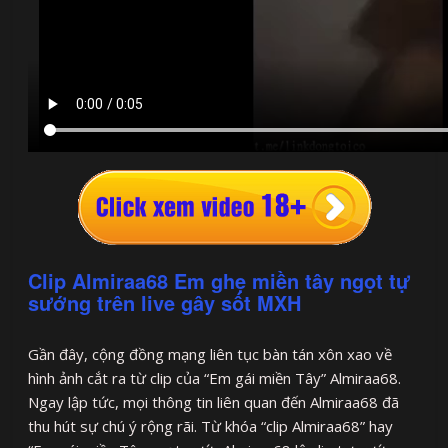
Clip Almiraa68 Em ghẹ miền tây ngọt tự
sướng trên live gây sốt MXH
Gần đây, cộng đồng mạng liên tục bàn tán xôn xao về
hình ảnh cắt ra từ clip của “Em gái miền Tây” Almiraa68.
Ngay lập tức, mọi thông tin liên quan đến Almiraa68 đã
thu hút sự chú ý rộng rãi. Từ khóa “clip Almiraa68” hay